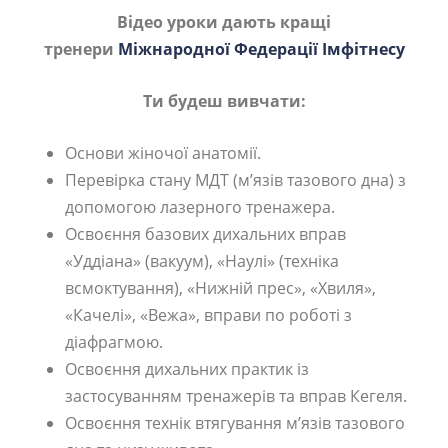
Відео уроки дають кращі
тренери
Міжнародної Федерації Імфітнесу
Ти будеш вивчати:
Основи жіночої анатомії.
Перевірка стану МДТ (м’язів тазового дна) з
допомогою лазерного тренажера.
Освоєння базових дихальних вправ
«Уддіана» (вакуум), «Наулі» (техніка
всмоктування), «Нижній прес», «Хвиля»,
«Качелі», «Вежа», вправи по роботі з
діафрагмою.
Освоєння дихальних практик із
застосуванням тренажерів та вправ Кегеля.
Освоєння технік втягування м’язів тазового