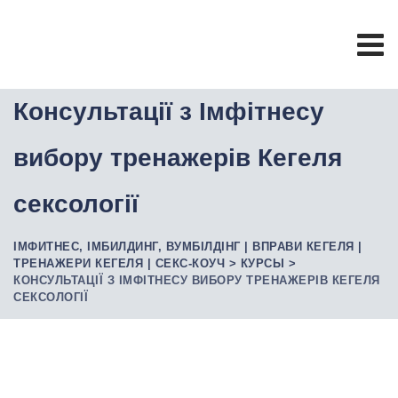
Skip
to
content
Консультації з Імфітнесу
вибору тренажерів Кегеля
сексології
ІМФИТНЕС, ІМБИЛДИНГ, ВУМБІЛДІНГ | ВПРАВИ КЕГЕЛЯ |
ТРЕНАЖЕРИ КЕГЕЛЯ | СЕКС-КОУЧ
>
КУРСЫ
>
КОНСУЛЬТАЦІЇ З ІМФІТНЕСУ ВИБОРУ ТРЕНАЖЕРІВ КЕГЕЛЯ
СЕКСОЛОГІЇ