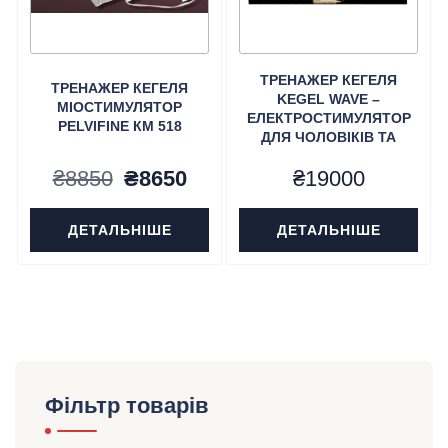
ТРЕНАЖЕР КЕГЕЛЯ
ТРЕНАЖЕР КЕГЕЛЯ
KEGEL WAVE –
МІОСТИМУЛЯТОР
ЕЛЕКТРОСТИМУЛЯТОР
PELVIFINE КМ 518
ДЛЯ ЧОЛОВІКІВ ТА
ЖІНОК
Оригінальна
Поточна
₴
8850
₴
8650
₴
19000
ціна:
ціна:
ДЕТАЛЬНІШЕ
ДЕТАЛЬНІШЕ
₴8850.
₴8650.
Фільтр товарів