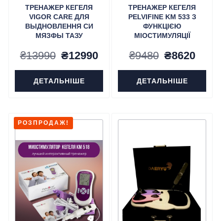
ТРЕНАЖЕР КЕГЕЛЯ
ТРЕНАЖЕР КЕГЕЛЯ
VIGOR CARE ДЛЯ
PELVIFINE KM 533 З
ВЫДНОВЛЕННЯ СИ
ФУНКЦІЄЮ
МЯЗФЫ ТАЗУ
МІОСТИМУЛЯЦІЇ
Оригінальна
Поточна
Оригінальн
Пото
₴
13990
₴
12990
₴
9480
₴
8620
ціна:
ціна:
ціна:
ціна:
ДЕТАЛЬНІШЕ
ДЕТАЛЬНІШЕ
₴13990.
₴12990.
₴9480.
₴862
РОЗПРОДАЖ!