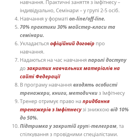
навчання. Практичні заняття з імфітнесу –
індивідуально, Семінари – у групі 2-5 осіб.
Навчання у форматі
on-line/off-line.
70% практики 30% майстер-класи
та
семінари.
Укладається
офіційний договір
про
навчання.
Надаються на час навчання
паролі доступу
до
закритих навчальних матеріалів на
сайті Федерації
В програму навчання
входять особисті
тренажери, книги, методички
з Імфітнесу
Тренер отримує право на
придбання
тренажерів з Імфітнесу
зі знижкою
від 10%
до 50%.
Підтримка у закритій груп
і-
телеграм
, та
спілкування з провідними спеціалістами.