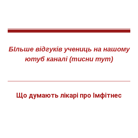
БІльше відгуків учениць на нашому
ютуб каналі (тисни тут)
Що думають лікарі про Імфітнес