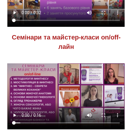
Семінари та майстер-класи оn/оff-
лайн