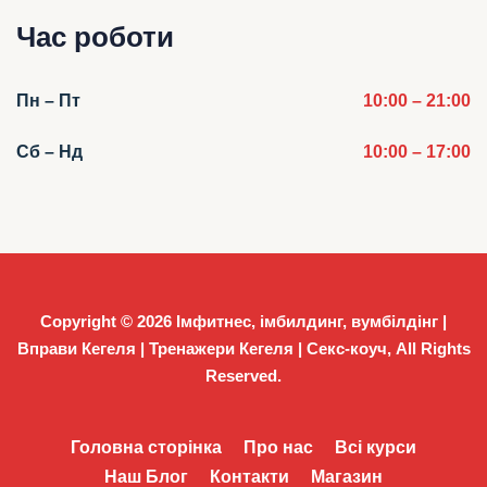
Час роботи
Пн – Пт
10:00 – 21:00
Сб – Нд
10:00 – 17:00
Copyright © 2026
Імфитнес, імбилдинг, вумбілдінг |
Вправи Кегеля | Тренажери Кегеля | Секс-коуч
, All Rights
Reserved.
Головна сторінка
Про нас
Всі курси
Наш Блог
Контакти
Магазин