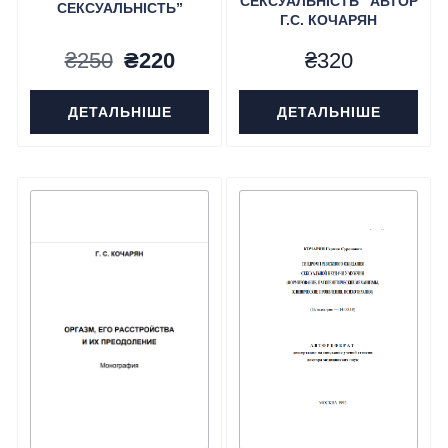
СЕКСУАЛЬНІСТЬ” АВТОР
СЕКСУАЛЬНІСТЬ”
Г.С. КОЧАРЯН
Оригінальна
Поточна
₴
250
₴
220
₴
320
ціна:
ціна:
ДЕТАЛЬНІШЕ
ДЕТАЛЬНІШЕ
₴250.
₴220.