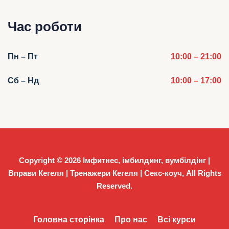
Час роботи
Пн – Пт
10:00 – 21:00
Сб – Нд
10:00 – 17:00
Copyright © 2026
Імфитнес, імбилдинг, вумбілдінг |
Вправи Кегеля | Тренажери Кегеля | Секс-коуч
, All Rights
Reserved.
Головна сторінка
Про нас
Всі курси