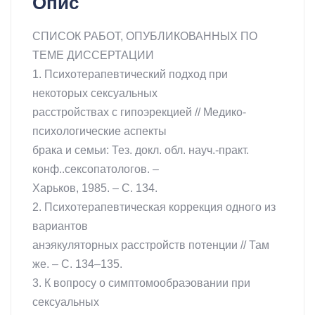
Опис
С.
кількість
СПИСОК РАБОТ, ОПУБЛИКОВАННЫХ ПО
ТЕМЕ ДИССЕРТАЦИИ
1. Психотерапевтический подход при
некоторых сексуальных
расстройствах с гипоэрекцией // Медико-
психологические аспекты
брака и семьи: Тез. докл. обл. науч.-практ.
конф..сексопатологов. –
Харьков, 1985. – С. 134.
2. Психотерапевтическая коррекция одного из
вариантов
анэякуляторных расстройств потенции // Там
же. – С. 134–135.
3. К вопросу о симптомообраэовании при
сексуальных