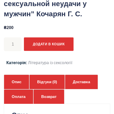
сексуальной неудачи у
мужчин” Кочарян Г. С.
₴
200
Электронная
ДОДАТИ В КОШИК
книга
"Сидром
тревожного
Категорія:
Література із сексології
ожидания
сексуальной
неудачи
Опис
Відгуки (0)
Доставка
у
мужчин"
Оплата
Возврат
Кочарян
Г.