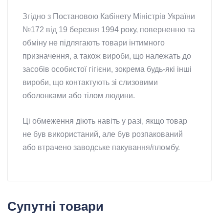
Згідно з Постановою Кабінету Міністрів України
№172 від 19 березня 1994 року, поверненню та
обміну не підлягають товари інтимного
призначення, а також вироби, що належать до
засобів особистої гігієни, зокрема будь-які інші
вироби, що контактують зі слизовими
оболонками або тілом людини.
Ці обмеження діють навіть у разі, якщо товар
не був використаний, але був розпакований
або втрачено заводське пакування/пломбу.
Супутні товари