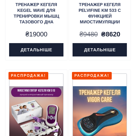
ТРЕНАЖЕР КЕГЕЛЯ
ТРЕНАЖЕР КЕГЕЛЯ
KEGEL WAVE ДЛЯ
PELVIFINE KM 533 С
ТРЕНИРОВКИ МЫШЦ
ФУНКЦИЕЙ
ТАЗОВОГО ДНА
МИОСТИМУЛЯЦИИ
Первонача
Теку
₴
19000
₴
9480
₴
8620
цена
цена
ДЕТАЛЬНІШЕ
ДЕТАЛЬНІШЕ
составлял
₴862
₴9480.
РАСПРОДАЖА!
РАСПРОДАЖА!