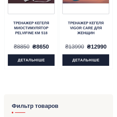
ТРЕНАЖЕР КЕГЕЛЯ
ТРЕНАЖЕР КЕГЕЛЯ
МИОСТИМУЛЯТОР
VIGOR CARE ДЛЯ
PELVIFINE КМ 518
ЖЕНЩИН
Первоначальная
Текущая
Первонача
Тек
₴
8850
₴
8650
₴
13990
₴
12990
цена
цена:
цена
цен
ДЕТАЛЬНІШЕ
ДЕТАЛЬНІШЕ
составляла
₴8650.
составлял
₴12
₴8850.
₴13990.
Фильтр товаров