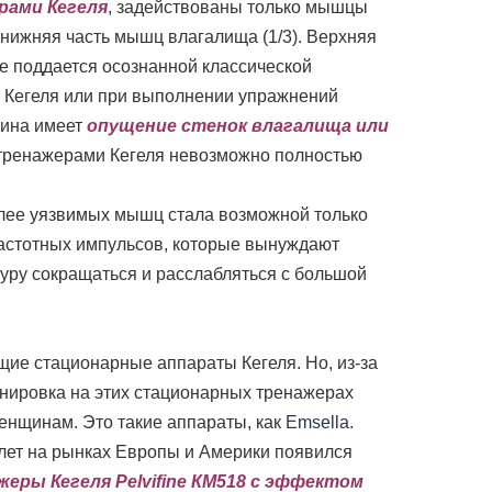
рами Кегеля
, задействованы только мышцы
 нижняя часть мышц влагалища (1/3). Верхняя
не поддается осознанной классической
 Кегеля или при выполнении упражнений
щина имеет
опущение стенок влагалища или
и тренажерами Кегеля невозможно полностью
ее уязвимых мышц стала возможной только
частотных импульсов, которые вынуждают
уру сокращаться и расслабляться с большой
ие стационарные аппараты Кегеля. Но, из-за
ренировка на этих стационарных тренажерах
енщинам. Это такие аппараты, как
Emsella
.
ет на рынках Европы и Америки появился
еры Кегеля Pelvifine КМ518 с эффектом