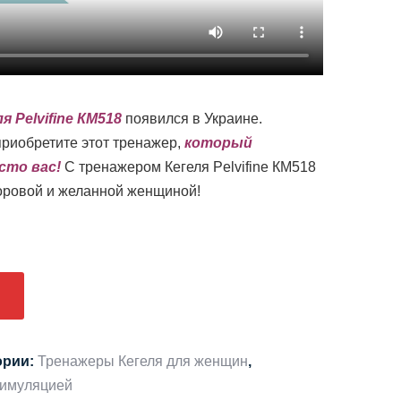
я Pelvifine КМ518
появился в Украине.
приобретите этот тренажер,
который
сто вас!
С тренажером Кегеля Pelvifine КМ518
доровой и желанной женщиной!
ории:
Тренажеры Кегеля для женщин
,
тимуляцией