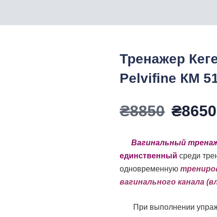
Тренажер Кег
Pelvifine КМ 5
Перв
₴
8850
₴
8650
цена
Вагинальный тренажер 
единственный
среди тре
соста
одновременную
трениров
вагинального канала (в
₴8850
При выполнении упраж