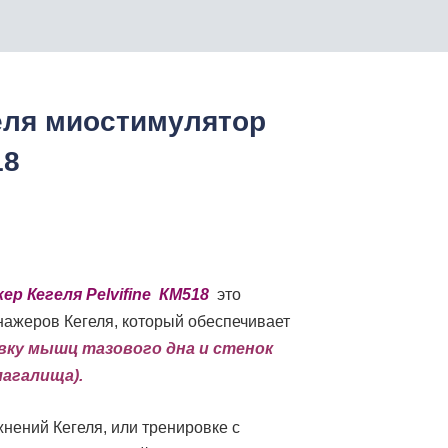
еля миостимулятор
18
оначальная
Текущая
цена:
Кегеля Pelvifine
КМ518
это
нажеров Кегеля, который обеспечивает
вляла
₴8650.
ку мышц тазового дна и стенок
лагалища).
.
нений Кегеля, или тренировке с