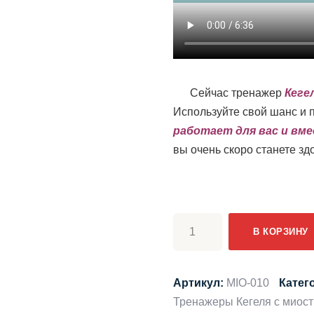
Сейчас тренажер
Кегел
Используйте свой шанс и 
работает для вас и вме
вы очень скоро станете з
Количество
В КОРЗИНУ
товара
Тренажер
Кегеля
Артикул:
MIO-010
Катег
миостимулятор
Тренажеры Кегеля с миос