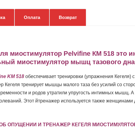
Pelvifine
КМ
ка
Оплата
Возврат
518
ля миостимулятор Pelvifine КМ 518 это 
ный миостимулятор мышц тазового дна 
ne KM 518
обеспечивает тренировки (упражнения Кегеля) 
р Кегеля тренирует мышцы малого таза без усилий со ст
ременности и родов утратили упругость интимных мышц. А 
леваний. Этот йтренажер используется также женщинами д
ОБ ОПУЩЕНИИ И ТРЕНАЖЕР КЕГЕЛЯ МИОСТИМУЛЯТОР 