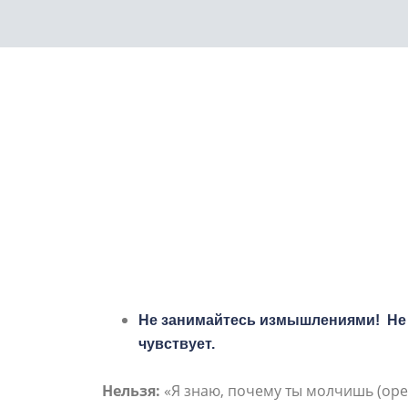
2.2022
Не занимайтесь измышлениями! Не г
чувствует.
Нельзя:
«Я знаю, почему ты молчишь (оре