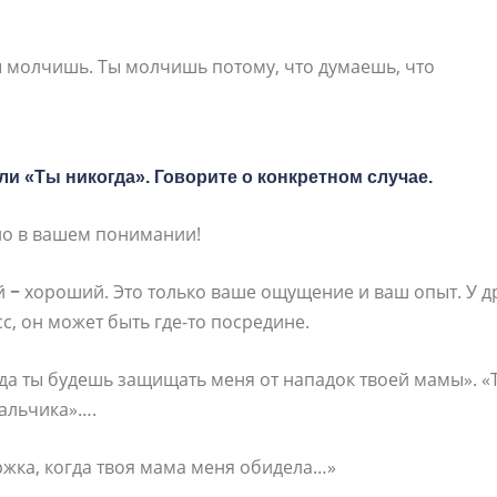
 молчишь. Ты молчишь потому, что думаешь, что
ли «Ты никогда». Говорите о конкретном случае.
но в вашем понимании!
й
−
хороший. Это только ваше ощущение и ваш опыт. У др
, он может быть где-то посредине.
гда ты будешь защищать меня от нападок твоей мамы». «
мальчика»….
ржка, когда твоя мама меня обидела…»