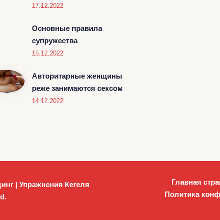
17.12.2022
Основные правила
супружества
15.12.2022
Авторитарные женщины
реже занимаются сексом
14.12.2022
Главная стра
инг | Упражнения Кегеля
Политика кон
d.