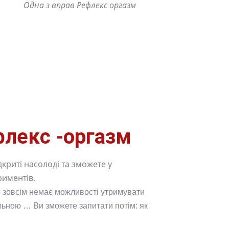
Одна з вправ Рефлекс оргазм
флекс -оргазм
дкриті насолоді та зможете у
риментів.
же зовсім немає можливості утримувати
ільною … Ви зможете запитати потім: як