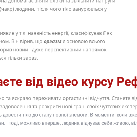
она допомагає зняти блоки та звільнити напруги
чакр) людини, після чого тіло занурюється у
иявив у тілі наявність енергії, класифікував її як
ном. Він вірив, що
оргазм
є основою всього
створив новий і дуже перспективний напрямок
ся тільки зараз.
єте від відео курсу Ре
о та яскраво переживати оргастичні відчуття. Станете ві
 задоволення та розкрити нові грані своїх чуттєвих експе
ь довести тіло до стану повної знемоги. В моменти, коли в
зи. І тоді, можливо вперше, людина відчуває себе живою, в