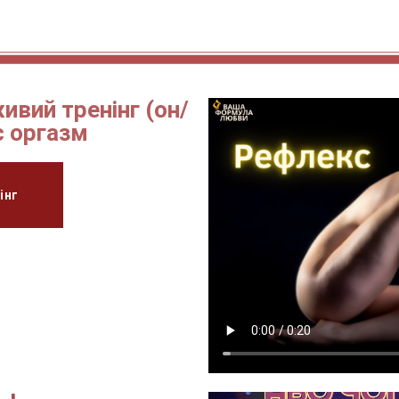
вий тренінг (он/
с оргазм
інг