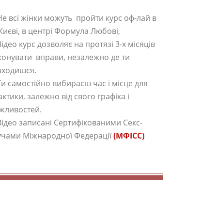
 Не всі жінки можуть пройти курс оф-лай в
 Києві, в центрі Формула Любові,
Відео курс дозволяє на протязі 3-х місяців
конувати вправи, незалежно де ти
аходишся.
 Ти самостійно вибираєш час і місце для
ктики, залежно від свого графіка і
жливостей.
 Відео записані Сертифікованими Секс-
учами Міжнародної Федерації
(МФІСС)