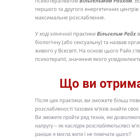
психотерапевтом
Вільгельмом Райхом
. В
першого та другого енергетичних центрів (
максимальне розслаблення.
У ході клінічної практики
Вільгельм Райх
в
біологічну (або сексуальну) та назвав орга
живого у Всесвіті. На основі цього Райх 
психотерапії, значення якого усвідомлюєть
Що ви отрима
Після цих практики, ви зможете більш повн
розслабленості тазових м’язів знайти своє
Ви зможете пройти ряд технік, які дозволяют
напругу – як наслідок розслабляютьсявсі м’я
раніше я могла жити і не помічати цього?