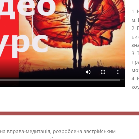
1.
м.
2. 
ви
зн
3.
пра
мо
4.
ко
на вправа-медитація, розроблена австрійським