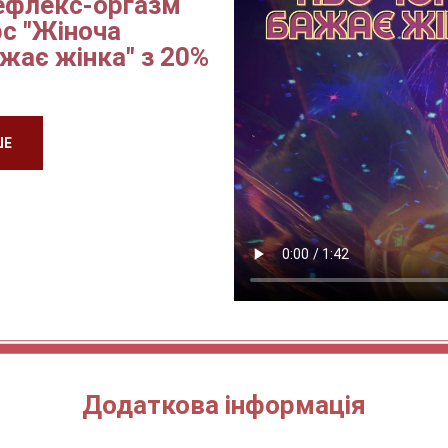
Рефлекс-оргазм
с "Жіноча
ажає жінка" з 20%
ШЕ
Додаткова інформація