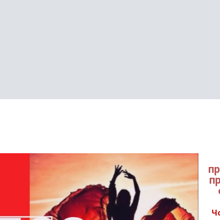
пр
п
Ч