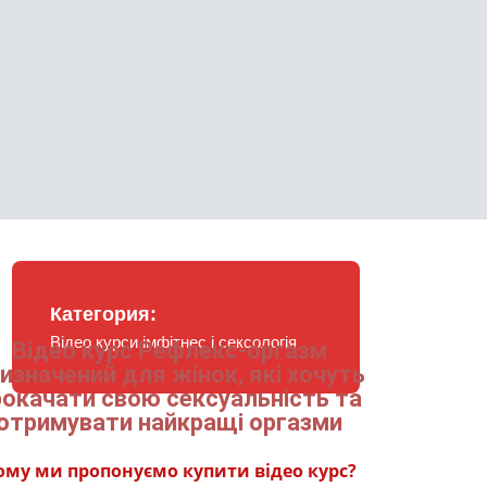
Категория:
Відео курси імфітнес і сексологія
Відео курс Рефлекс-оргазм
изначений для жінок, які хочуть
рокачати свою сексуальність та
отримувати найкращі оргазми
ому ми пропонуємо купити відео курс?