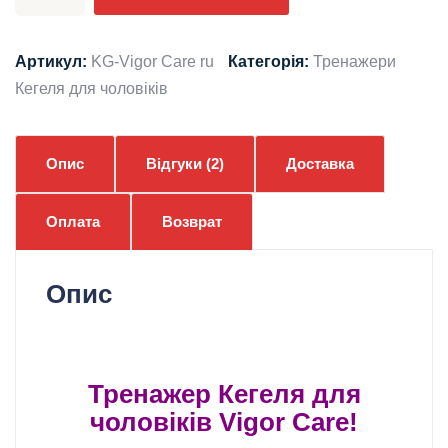
Кегеля
для
чоловіків
Артикул:
KG-Vigor Care ru
Категорія:
Тренажери
VIGOR
Кегеля для чоловіків
CARE
кількість
Опис
Відгуки (2)
Доставка
Оплата
Возврат
Опис
тренажер Кегеля для чоловіків
Тренажер Кегеля для
чоловіків
Vigor Care
!