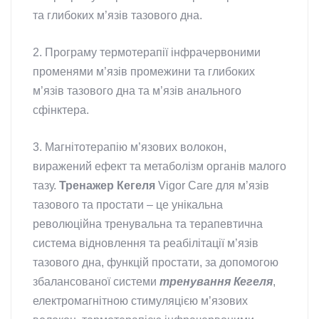
та глибоких м’язів тазового дна.
2. Програму термотерапії інфрачервоними
променями м’язів промежини та глибоких
м’язів тазового дна та м’язів анального
сфінктера.
3. Магнітотерапію м’язових волокон,
виражений ефект та метаболізм органів малого
тазу.
Тренажер Кегеля
Vigor Care для м’язів
тазового та простати – це унікальна
революційна тренувальна та терапевтична
система відновлення та реабілітації м’язів
тазового дна, функцій простати, за допомогою
збалансованої системи
тренування Кегеля
,
електромагнітною стимуляцією м’язових