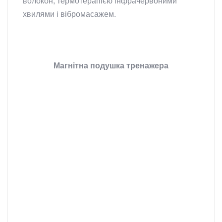
волокон, термотерапією інфрачервоними
хвилями і вібромасажем.
Магнітна подушка тренажера