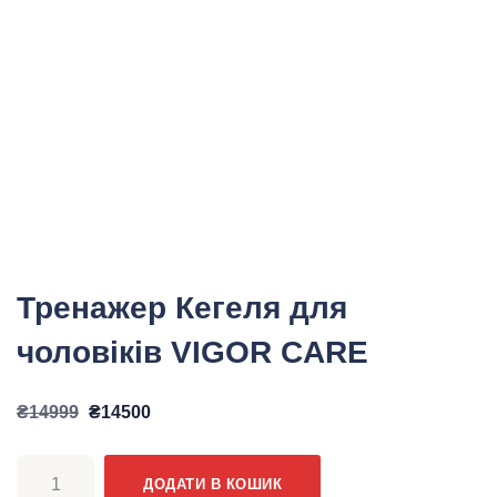
Тренажер Кегеля для
чоловіків VIGOR CARE
Оригінальна
Поточна
₴
14999
₴
14500
ціна:
ціна:
Тренажер
₴14999.
₴14500.
ДОДАТИ В КОШИК