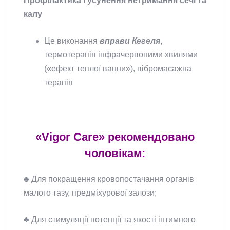
Профілактика і усунення нетримання сечі та
калу
Це виконання
вправи Кегеля
,
термотерапія інфрачервоними хвилями
(«ефект теплої ванни»), вібромасажна
терапія
«Vigor Care» рекомендовано
чоловікам:
♣ Для покращення кровопостачання органів
малого тазу, предміхурової залози;
♣ Для стимуляції потенції та якості інтимного