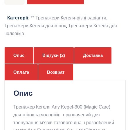
Кегеля
Any
Kegel-
Категорії:
** Тренажери Кегеля-різні варіанти
,
300
Тренажери Кегеля для жінок
,
Тренажери Кегеля для
(Magic
чоловіків
Care)
кількість
Опис
Відгуки (2)
Доставка
Оплата
Возврат
Опис
Тренажер Кегеля Any Kegel-300 (Magic Care)
для жінок та чоловіків призначений для
тренування м’язів тазового дна і розроблений