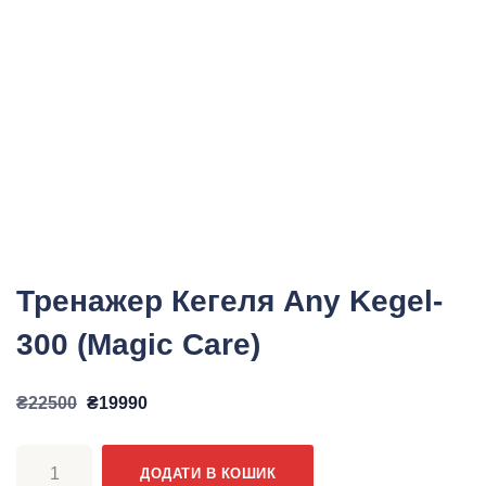
Тренажер Кегеля Any Kegel-
300 (Magic Care)
Оригінальна
Поточна
₴
22500
₴
19990
ціна:
ціна:
Тренажер
₴22500.
₴19990.
ДОДАТИ В КОШИК