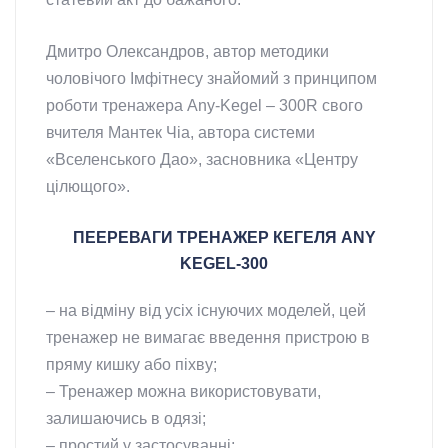
Дмитро Олександров, автор методики
чоловічого Імфітнесу знайомий з принципом
роботи тренажера Any-Kegel – 300R свого
вчителя Мантек Чіа, автора системи
«Вселенського Дао», засновника «Центру
цілющого».
ПЕЕРЕВАГИ ТРЕНАЖЕР КЕГЕЛЯ ANY
KEGEL-300
– на відміну від усіх існуючих моделей, цей
тренажер не вимагає введення пристрою в
пряму кишку або піхву;
– Тренажер можна використовувати,
залишаючись в одязі;
– простий у застосуванні;