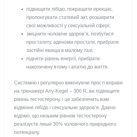
підвищити лібідо, покращити ерекцію,
пролонгувати статевий акт, розширити
свої можливості у сексуальній сфері;
зміцнити чоловіче здоров’я, позбутися
простатиту, аденоми простати, прибрати
застійні явища в малому тазі;
підняти рівень енергії, прибрати
накопичену втому і апатію до життя.
Системно і регулярно виконуючи прості вправи
на тренажері Any-Kegel – 300 R, ви підвищите
рівень тестостерону, і це забезпечить вам
відмінне лібідо і сексуальне здоров’я. Давно
відомо, що низьким рівнем тестостерону
реалізуєте лише 30% чоловічого природного
потенціалу.