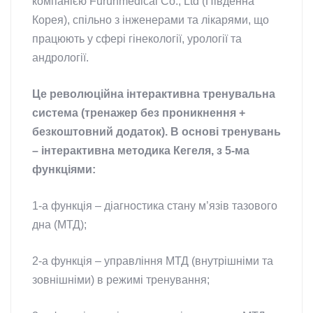
компанією Furunmedical Co., Ltd (Південна
Корея), спільно з інженерами та лікарями, що
працюють у сфері гінекології, урології та
андрології.
Це революційна інтерактивна тренувальна
система (тренажер без проникнення +
безкоштовний додаток). В основі тренувань
– інтерактивна методика Кегеля, з 5-ма
функціями:
1-а функція – діагностика стану м’язів тазового
дна (МТД);
2-а функція – управління МТД (внутрішніми та
зовнішніми) в режимі тренування;