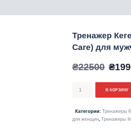
Тренажер Кеге
Care) для муж
Пер
₴
22500
₴
199
цена
Количество
В КОРЗИНУ
товара
сост
Тренажер
Кегеля
Категории:
Тренажеры К
₴225
Any
для женщин
,
Тренажеры К
Kegel-