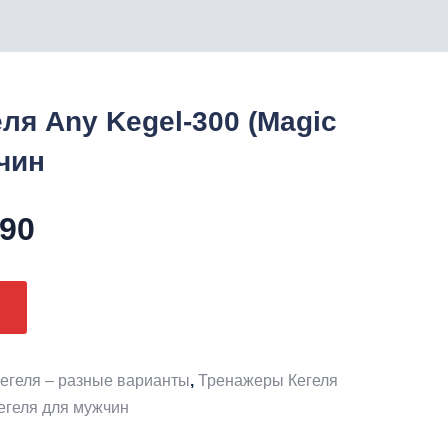
ля Any Kegel-300 (Magic
чин
воначальная
Текущая
90
цена:
авляла
₴19990.
егеля – разные варианты
00.
,
Тренажеры Кегеля
егеля для мужчин