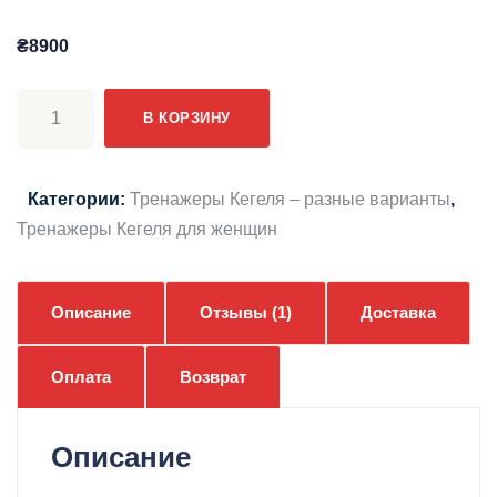
₴
8900
Количество
В КОРЗИНУ
товара
Тренажер
Кегеля
Категории:
Тренажеры Кегеля – разные варианты
,
для
Тренажеры Кегеля для женщин
женщин
kGoal
Boost™
Описание
Отзывы (1)
Доставка
Оплата
Возврат
Описание