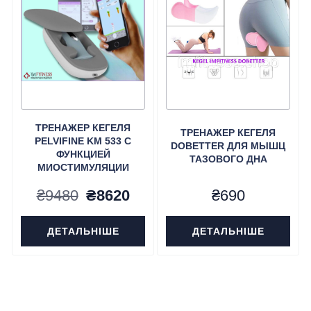
ТРЕНАЖЕР КЕГЕЛЯ
ТРЕНАЖЕР КЕГЕЛЯ
PELVIFINE KM 533 С
DOBETTER ДЛЯ МЫШЦ
ФУНКЦИЕЙ
ТАЗОВОГО ДНА
МИОСТИМУЛЯЦИИ
Первоначальная
Текущая
₴
9480
₴
8620
₴
690
цена
цена:
ДЕТАЛЬНІШЕ
ДЕТАЛЬНІШЕ
составляла
₴8620.
₴9480.