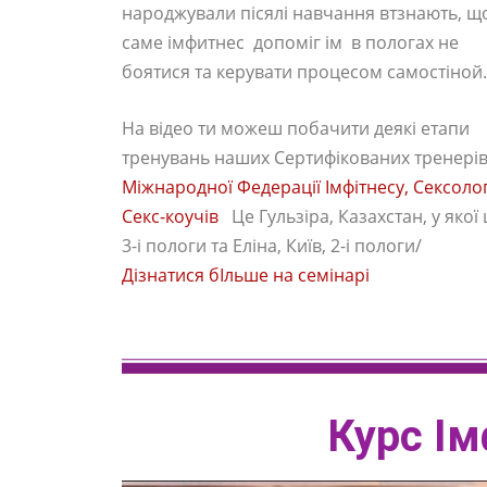
народжували пісялі навчання втзнають, щ
саме імфитнес допоміг ім в пологах не
боятися та керувати процесом самостіной
На відео ти можеш побачити деякі етапи
тренувань наших Сертифікованих тренері
Міжнародної Федерації Імфітнесу, Сексологі
Секс-коучів
Це Гульзіра, Казахстан, у якої 
3-і пологи та Еліна, Київ, 2-і пологи/
Дізнатися бІльше на семінарі
Курс Ім