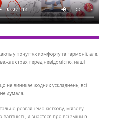
кають у почуттях комфорту та гармонії, але,
важає страх перед невідомістю, наші
кщо не виникає жодних ускладнень, всі
 не думала.
ально розглянемо кісткову, м’язову
вагітність, дізнаєтеся про всі зміни в