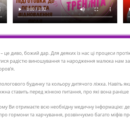
 – це диво, божий дар. Для деяких із нас ці процеси проті
итися радістю виношування та народження малюка нам за
оров’я.
р пологового будинку та кольору дитячого ліжка. Навіть я
кожна ставить перед жінкою питання, про які вона раніше
ому Ви отримаєте всю необхідну медичну інформацію: дет
про гормони та харчування, розвінчуємо багато міфів про 