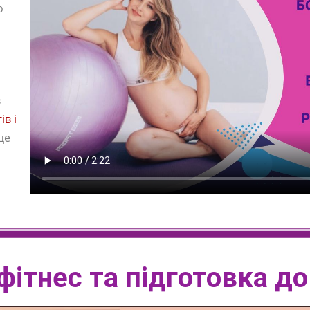
о
.
в
в і
це
фітнес та підготовка до