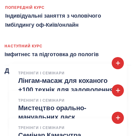
ПОПЕРЕДНІЙ КУРС
Індивідуальні заняття з чоловічого
Імбілдингу оф-Київ/онлайн
НАСТУПНИЙ КУРС
Імфитнес та підготовка до пологів
Другие курсы
ТРЕНІНГИ І СЕМІНАРИ
Лінгам-масаж для коханого
+100 технік для задоволення
ТРЕНІНГИ І СЕМІНАРИ
Мистецтво орально-
мануальних ласк
ТРЕНІНГИ І СЕМІНАРИ
Семінар Камасутра.