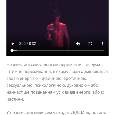
Незвичайні сексуальні експерименти – це дуже
інтимне переживання, в якому люди обмінюються
своєю енергією – фізичною, еротичною,
сексуальною, психологічною, духовною – або
найчастіше поєднанням усіх видів енергій або їх
частини.
У незвичайні види сексу входять БДСМ-відносини