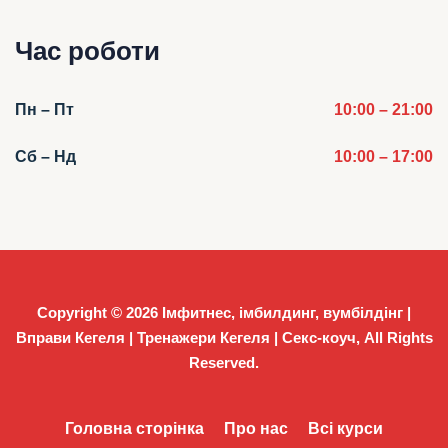
Час роботи
Пн – Пт
10:00 – 21:00
Сб – Нд
10:00 – 17:00
Copyright © 2026
Імфитнес, імбилдинг, вумбілдінг |
Вправи Кегеля | Тренажери Кегеля | Секс-коуч
, All Rights
Reserved.
Головна сторінка
Про нас
Всі курси