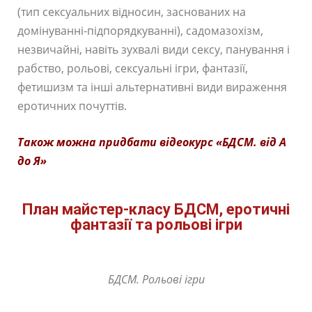
(тип сексуальних відносин, заснованих на
домінуванні-підпорядкуванні), садомазохізм,
незвичайні, навіть зухвалі види сексу, панування і
рабство, рольові, сексуальні ігри, фантазії,
фетишизм та інші альтернативні види вираження
еротичних почуттів.
Також можна придбати
відеокурс
«БДСМ. від А
до Я»
План майстер-класу БДСМ, еротичні
фантазії та рольові ігри
БДСМ. Рольові ігри