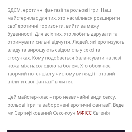
БДСМ, еротичні фантазії та рольові ігри. Наш
майстер-клас для тих, хто насмілився розширити
свої еротичні горизонти, вийти за межу
буденності. Для всіх тих, хто любить дарувати та
отримувати сильні відчуття. Людей, які еротизують
владу та вирощують свідомість у сексі та
стосунках. Кому подобається балансувати на лезі
ножа між насолодою та болем. Хто обожнює
творчий потенціал у чистому вигляді і готовий
втілити свої фантазії в життя.
Цей майстер-клас – про незвичайні види сексу,
рольові ігри та заборонені еротичні фантазії. Веде
мк Сертифікований Секс-коуч
МФІСС
Євгенія