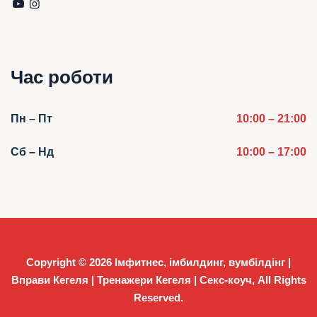
Час роботи
Пн – Пт
10:00 – 21:00
Сб – Нд
10:00 – 17:00
Copyright © 2026
Імфитнес, імбилдинг, вумбілдінг |
Вправи Кегеля | Тренажери Кегеля | Секс-коуч
, All Rights
Reserved.