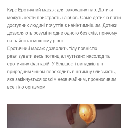
Курс Еротичний масаж для закоханих пар. Дотики
можуть нести пристрасть і любов. Саме дотик із п’яти
доступних людині почуттів є найінтимнішим. Дотики
дозволяють розуміти одне одного без слів, причому
на найпотаємнішому рівні.
Еротичний масаж дозволить тілу повністю
реалізувати весь потенціал чуттєвих насолод та
еротичних фантазій. У більшості випадків він
природним чином переходить в інтимну близькість,
яка закінчується зовсім незвичайним, пронизливим
все тіло оргазмом.