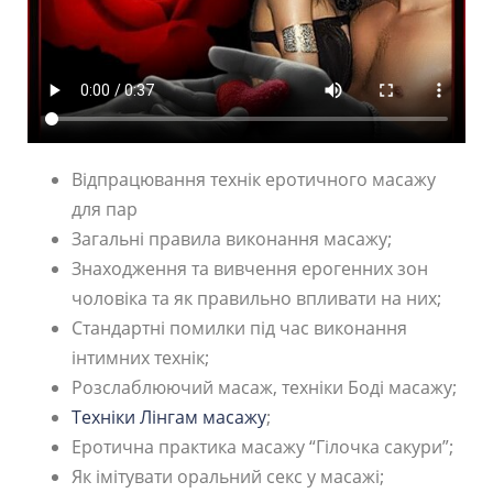
Відпрацювання технік еротичного масажу
для пар
Загальні правила виконання масажу;
Знаходження та вивчення ерогенних зон
чоловіка та як правильно впливати на них;
Стандартні помилки під час виконання
інтимних технік;
Розслаблюючий масаж, техніки Боді масажу;
Техніки Лінгам масажу
;
Еротична практика масажу “Гілочка сакури”;
Як імітувати оральний секс у масажі;