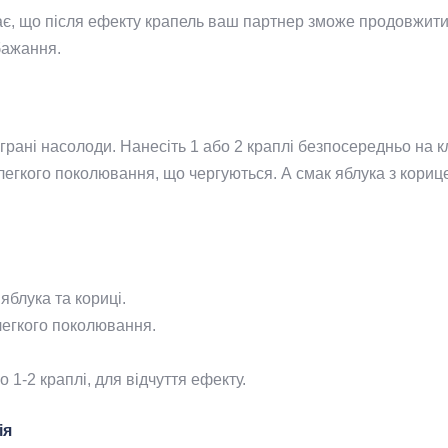
начає, що після ефекту крапель ваш партнер зможе продовжи
бажання.
рані насолоди. Нанесіть 1 або 2 краплі безпосередньо на кл
і легкого поколювання, що чергуються. А смак яблука з ко
 яблука та кориці.
легкого поколювання.
 1-2 краплі, для відчуття ефекту.
ія