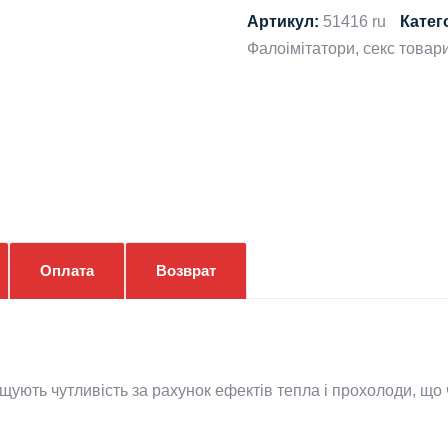
КЛІТОРА,
Артикул:
51416 ru
Катег
ЯБЛОКО
Фалоімітатори, секс товар
І
КОРИЦЯ,
30
МЛ
ORGIE
(БРАЗИЛІЯ-
ПОРТУГАЛІЯ)
кількість
Оплата
Возврат
ищують чутливість за рахунок ефектів тепла і прохолоди, що