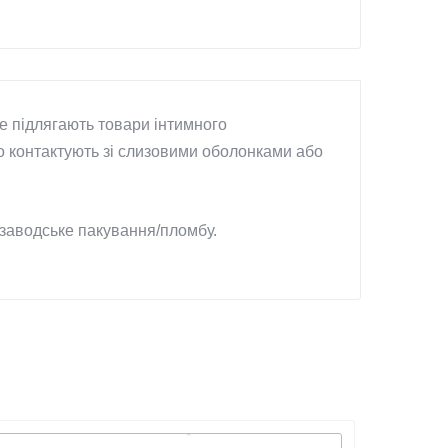
не підлягають товари інтимного
що контактують зі слизовими оболонками або
 заводське пакування/пломбу.