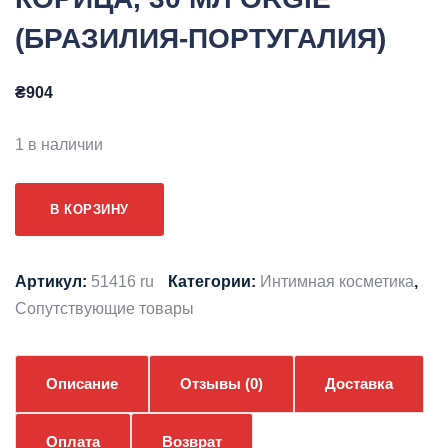
(БРАЗИЛИЯ-ПОРТУГАЛИЯ)
₴
904
1 в наличии
Количество
В КОРЗИНУ
товара
ВОЗБУЖДАЮЩИЕ
КАПЛИ
Артикул:
51416 ru
Категории:
Интимная косметика
,
ДЛЯ
Сопутствующие товары
КЛИТОРА,
ЯБЛОКО
Описание
Отзывы (0)
Доставка
И
КОРИЦА,
30
Оплата
Возврат