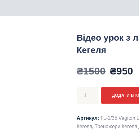
Відео урок з
Кегеля
Оригі
П
₴
1500
₴
950
ціна:
ц
Відео
ДОДАТИ В 
урок
₴1500
₴
з
лазерним
Артикул:
TL-1/35 Vagiton L
тренажером
Кегеля
,
Тренажери Кегеля 
Кегеля