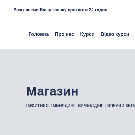
Skip
Розглянемо Вашу заявку протягом 24 годин
to
content
Головна
Про нас
Курси
Відео курси
Магазин
ІМФИТНЕС, ІМБИЛДИНГ, ВУМБІЛДІНГ | ВПРАВИ КЕГ