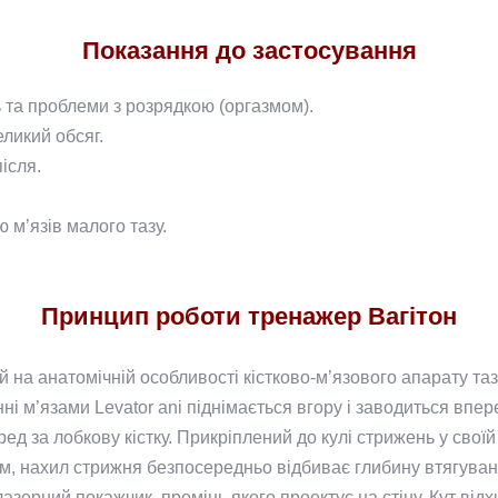
Показання до застосування
 та проблеми з розрядкою (оргазмом).
еликий обсяг.
ісля.
ю м’язів малого тазу.
Принцип роботи тренажер Вагітон
на анатомічній особливості кістково-м’язового апарату таз
анні м’язами Levator ani піднімається вгору і заводиться впер
ред за лобкову кістку. Прикріплений до кулі стрижень у свої
ном, нахил стрижня безпосередньо відбиває глибину втягуван
лазерний покажчик, промінь якого проектує на стіну. Кут від