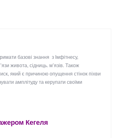
имати базові знання з Імфітнесу,
язи живота, сідниць. м’язів. Також
иск, який є причиною опущення стінок піхви
увати амплітуду та керупати своїми
нажером Кегеля