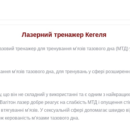
Лазерний тренажер Кегеля
зовий тренажер для тренування м’язів тазового дна (МТД) у
ання м’язів тазового дна, для тренувань у сфері розширен
, що він не складний у використанні та є одним з найкращи
Вагітон лазер добре реагує на слабкість МТД і опущення сті
тягуванні м’язів. У сексуальній сфері допомагає швидко ві
ож керованість м’язами тазового дна.