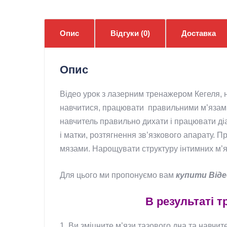
Опис
Відгуки (0)
Доставка
Опис
Відео урок з лазерним тренажером Кегеля, 
навчитися, працювати правильними м’язами. 
навчитель правильно дихати і працювати ді
і матки, розтягнення зв’язкового апарату. 
мязами. Нарощувати структуру інтимних м’яз
Для цього ми пропонуємо вам
купити Віде
В результаті 
1. Ви зміцните м’язи тазового дна та навчит