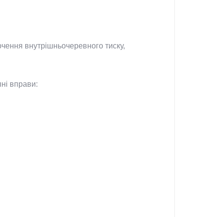
ючення внутрішньочеревного тиску,
ні вправи: