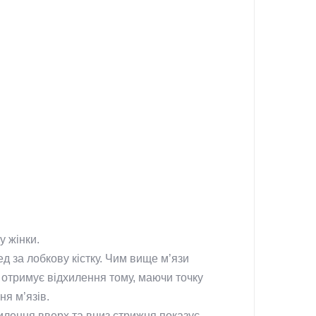
у жінки.
ед за лобкову кістку. Чим вище м’язи
й отримує відхилення тому, маючи точку
ня м’язів.
хилення вверх та вниз стрижня показує