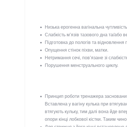
Низька ерогенна вагінальна чутливість
Слабкість м’язів тазового дна та/або в
Підготовка до пологів та відновлення п
Опущення стінок піхви, матки.
Нетримання сечі, пов’язане зі слабкіст
Порушення менструального циклу.
Принцип роботи тренажера заснований 
Вставлена ​​у вагіну кулька при втягув
втягують кульку, тим далі вона йде впе
опори кінці лобкової кістки. Таким чи
Для стрижня з його кінці встановлено 