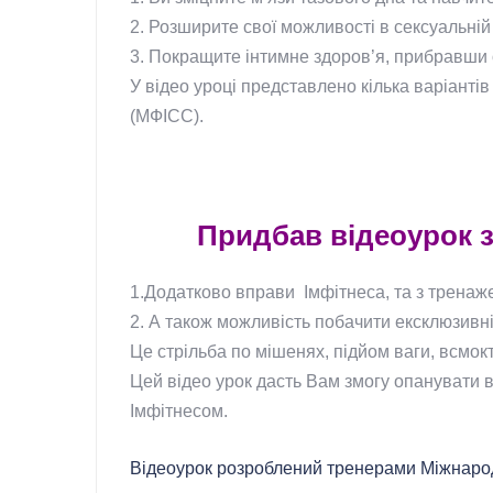
2. Розширите свої можливості в сексуальній
3. Покращите інтимне здоров’я, прибравши о
У відео уроці представлено кілька варіантів
(МФІСС).
Придбав відеоурок 
1.Додатково вправи Імфітнеса, та з тренаж
2. А також можливість побачити ексклюзивні 
Це стрільба по мішенях, підйом ваги, всмокт
Цей відео урок дасть Вам змогу опанувати в
Імфітнесом.
Відеоурок розроблений тренерами Міжнародн