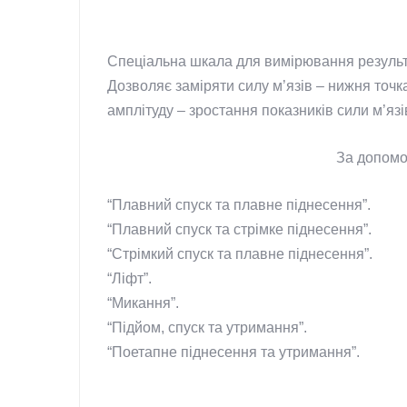
Спеціальна шкала для вимірювання результа
Дозволяє заміряти силу м’язів – нижня точ
амплітуду – зростання показників сили м’язі
За допомо
“Плавний спуск та плавне піднесення”.
“Плавний спуск та стрімке піднесення”.
“Стрімкий спуск та плавне піднесення”.
“Ліфт”.
“Микання”.
“Підйом, спуск та утримання”.
“Поетапне піднесення та утримання”.