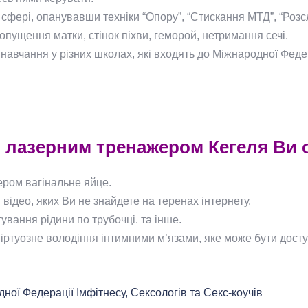
 сфері, опанувавши техніки “Опору”, “Стискання МТД”, “Розс
пущення матки, стінок піхви, геморой, нетримання сечі.
 навчання у різних школах, які входять до Міжнародної Федер
з лазерним тренажером Кегеля Ви 
ером вагінальне яйце.
відео, яких Ви не знайдете на теренах інтернету.
ування рідини по трубочці. та інше.
іртуозне володіння інтимними м’язами, яке може бути досту
ої Федерації Імфітнесу, Сексологів та Секс-коучів