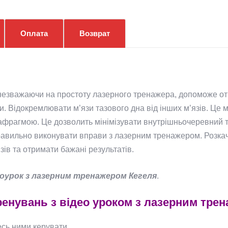
Оплата
Возврат
незважаючи на простоту лазерного тренажера, допоможе отр
Відокремлювати м’язи тазового дна від інших м’язів. Це м’
афрагмою. Це дозволить мінімізувати внутрішньочеревний т
Правильно виконувати вправи з лазерним тренажером. Розкач
ів та отримати бажані результатів.
оурок з лазерним тренажером Кегеля
.
тренувань з відео уроком з лазерним тре
есь ними керувати.