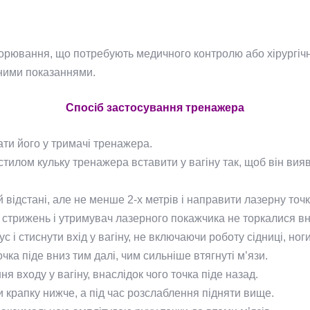
хворювання, що потребують медичного контролю або хірургіч
чними показаннями.
Спосіб застосування тренажера
ати його у тримачі тренажера.
илом кульку тренажера вставити у вагіну так, щоб він вия
відстані, але не менше 2-х метрів і направити лазерну точку
б стрижень і утримувач лазерного покажчика не торкалися вн
с і стиснути вхід у вагіну, не включаючи роботу сідниці, ног
чка піде вниз тим далі, чим сильніше втягнуті м’язи.
я входу у вагіну, внаслідок чого точка піде назад.
 крапку нижче, а під час розслаблення підняти вище.