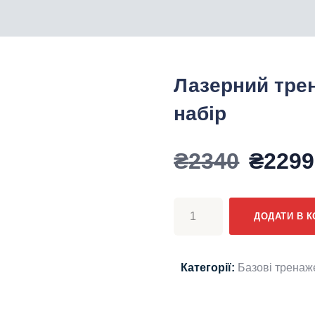
Лазерний трен
набір
Оригі
₴
2340
₴
2299
ціна:
Лазерний
ДОДАТИ В 
тренажер
₴2340
Кегеля
та
Категорії:
Базові тренаж
дод.
набір