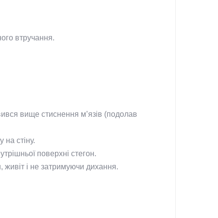
ного втручання.
вився вище стиснення м’язів (подолав
 на стіну.
утрішньої поверхні стегон.
и, живіт і не затримуючи дихання.