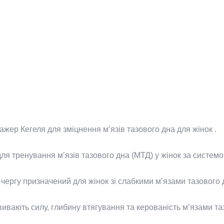
жер Кегеля для зміцнення м’язів тазового дна для жінок .
я тренування м’язів тазового дна (МТД) у жінок за системо
ергу призначений для жінок зі слабкими м’язами тазового д
ивають силу, глибину втягування та керованість м’язами та