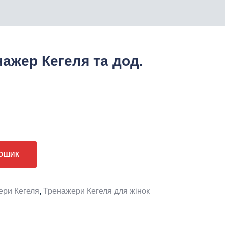
ажер Кегеля та дод.
нальна
Поточна
ціна:
КОШИК
.
₴2299.
ери Кегеля
,
Тренажери Кегеля для жінок