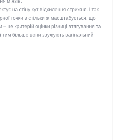
ня м’язів.
тує на стіну кут відхилення стрижня. І так
рної точки в стільки ж масштабується, що
 – це критерій оцінки різниці втягування та
 і тим більше вони звужують вагінальний