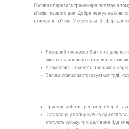
Головна перевага тренажера полягає в тому
м’язів тазового дна. Добре реагує на їхню 
втягуванні м’язів. У сексуальній сфері доп
Лазерний тренажер Вагітон є цільно-ли
якого встановлено лазерний покажчик
У комплект – входять: тренажер Kegel 
Велика сфера застосовується тоді, ко
Принцип роботи тренажера Kegel Lazer 
Вставлена ​​у вагіну кулька при втягув
втягують кульку, тим далі вона йде впе