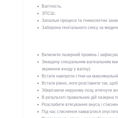
Вагітність.
ЗПСШ.
Запальні процеси та гінекологічні за
Заборона генітального сексу за меди
Включити лазерний промінь і зафіксув
Змащену спеціальним вагінальним маст
звуження входу у вагіну).
Встати навпроти стіни на максимальній 
Встати рівно, ноги розставити так, що
Зберігаючи нерухому позу, втягнути ану
В результаті правильних дій лазерна то
Розслабити втягування ануса і стисненн
Під час стиснення намагатися опустити