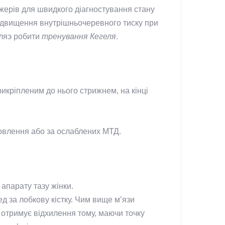
ажерів для швидкого діагностування стану
 підвищення внутрішньочеревного тиску при
оляэ робити
тренування Кегеля
.
рикріпленим до нього стрижнем, на кінці
новлення або за ослаблених МТД.
апарату тазу жінки.
ед за лобкову кістку. Чим вище м’язи
й отримує відхилення тому, маючи точку