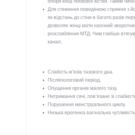
опори кінці лобкової кістки. Таким чи
Для стеження поведінкою стрижня з йог
як відстань до стіни в багато разів п
дозволяє жінці мати наочний зворотний 
розслаблення МТД. Чим глибше втягуван
канал.
Слабість м’язів тазового дна.
Післяпологовий період.
Опущення органів малого тазу.
Нетримання сечі, пов’язане зі слабкіст
Порушення менструального циклу.
Низька ерогенна вагінальна чутливість