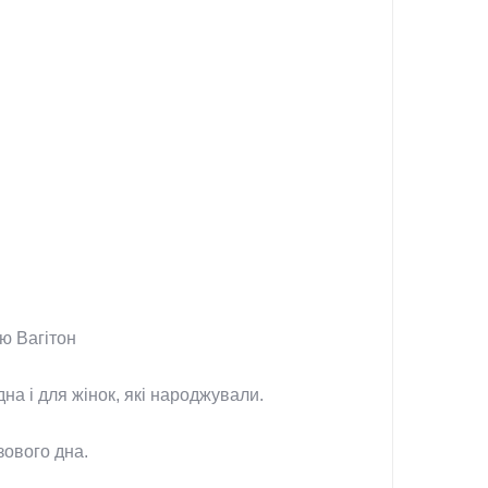
ю Вагітон
на і для жінок, які народжували.
зового дна.