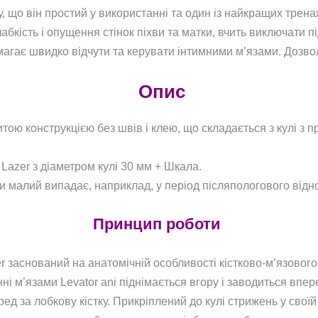
, що він простий у використанні та один із найкращих трен
слабкість і опущення стінок піхви та матки, вчить виключати
омагає швидко відчути та керувати інтимними м’язами. Дозв
Опис
тою конструкцією без швів і клею, що складається з кулі з п
.
Lazer з діаметром кулі 30 мм + Шкала.
ли малий випадає, наприклад, у період післяпологового від
Принцип роботи
заснований на анатомічній особливості кістково-м’язового 
анні м’язами Levator ani піднімається вгору і заводиться впер
ред за лобкову кістку. Прикріплений до кулі стрижень у свої