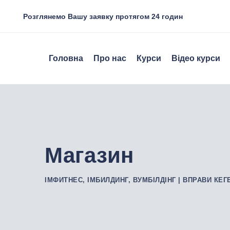
Skip
Розглянемо Вашу заявку протягом 24 годин
to
content
Головна
Про нас
Курси
Відео курси
Магазин
ІМФИТНЕС, ІМБИЛДИНГ, ВУМБІЛДІНГ | ВПРАВИ КЕГ