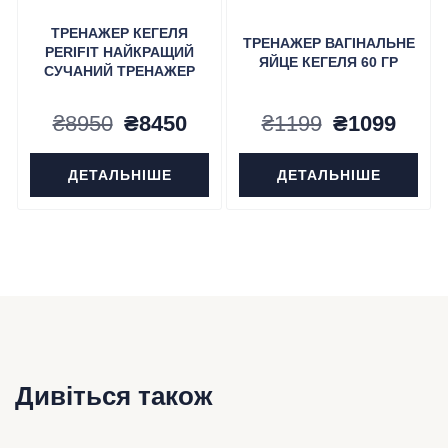
ТРЕНАЖЕР КЕГЕЛЯ
ТРЕНАЖЕР ВАГІНАЛЬНЕ
PERIFIT НАЙКРАЩИЙ
ЯЙЦЕ КЕГЕЛЯ 60 ГР
СУЧАНИЙ ТРЕНАЖЕР
Оригінальна
Поточна
Оригінальн
Пото
₴
8950
₴
8450
₴
1199
₴
1099
ціна:
ціна:
ціна:
ціна:
ДЕТАЛЬНІШЕ
ДЕТАЛЬНІШЕ
₴8950.
₴8450.
₴1199.
₴109
Дивіться також