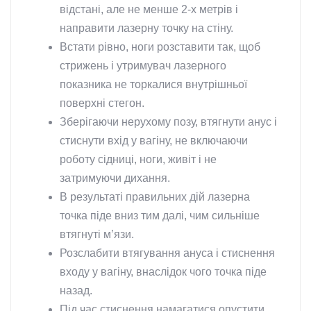
відстані, але не менше 2-х метрів і
направити лазерну точку на стіну.
Встати рівно, ноги розставити так, щоб
стрижень і утримувач лазерного
показника не торкалися внутрішньої
поверхні стегон.
Зберігаючи нерухому позу, втягнути анус і
стиснути вхід у вагіну, не включаючи
роботу сідниці, ноги, живіт і не
затримуючи дихання.
В результаті правильних дій лазерна
точка піде вниз тим далі, чим сильніше
втягнуті м’язи.
Розслабити втягування ануса і стиснення
входу у вагіну, внаслідок чого точка піде
назад.
Під час стиснення намагатися опустити