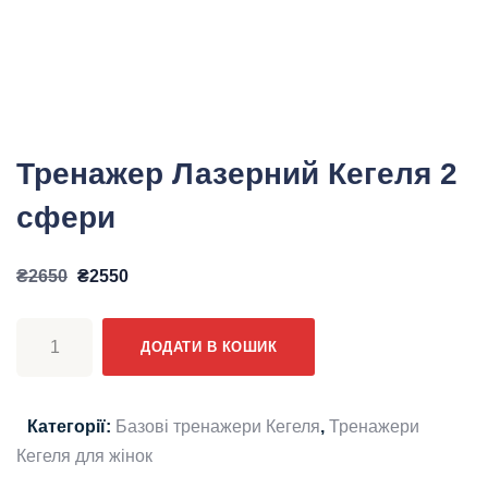
Тренажер Лазерний Кегеля 2
сфери
Оригінальна
Поточна
₴
2650
₴
2550
ціна:
ціна:
Тренажер
₴2650.
₴2550.
ДОДАТИ В КОШИК
Лазерний
Кегеля
2
Категорії:
Базові тренажери Кегеля
,
Тренажери
сфери
Кегеля для жінок
кількість