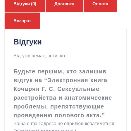
расстройства
Відгуки (0)
Доставка
Оплата
и
анатомические
Возврат
проблемы,
препятствующие
Відгуки
проведению
полового
Відгуків немає, поки що.
акта.
кількість
Будьте першим, хто залишив
відгук на “Электронная книга
Кочарян Г. С. Сексуальные
расстройства и анатомические
проблемы, препятствующие
проведению полового акта.”
Ваша e-mail адреса не оприлюднюватиметься.