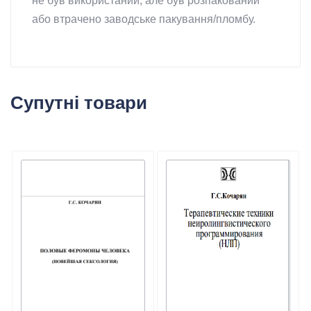
не був використаний, але був розпакований
або втрачено заводське пакування/пломбу.
Супутні товари