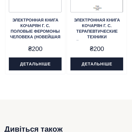
ЭЛЕКТРОННАЯ КНИГА
ЭЛЕКТРОННАЯ КНИГА
КОЧАРЯН Г. С.
КОЧАРЯН Г. С.
ПОЛОВЫЕ ФЕРОМОНЫ
ТЕРАПЕВТИЧЕСКИЕ
ЧЕЛОВЕКА (НОВЕЙШАЯ
ТЕХНИКИ
СЕКСОЛОГИЯ).
НЕЙРОЛИНГВИСТИЧЕСКОГО
₴
200
₴
200
ПРОГРАММИРОВАНИЯ
(НЛП).
ДЕТАЛЬНІШЕ
ДЕТАЛЬНІШЕ
Дивіться також