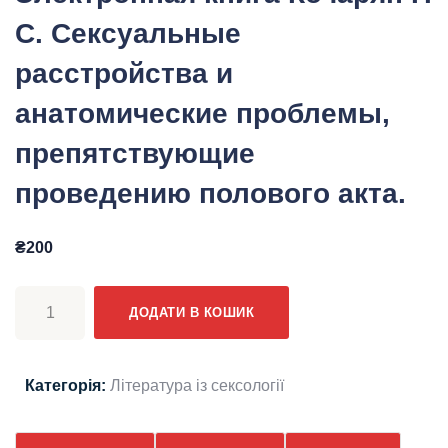
С. Сексуальные
расстройства и
анатомические проблемы,
препятствующие
проведению полового акта.
₴
200
Электронная
ДОДАТИ В КОШИК
книга
Кочарян
Г.
Категорія:
Література із сексології
С.
Сексуальные