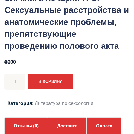
Сексуальные расстройства и
анатомические проблемы,
препятствующие
проведению полового акта
₴
200
Количество
В КОРЗИНУ
товара
Эл.
книга
Категория:
Литература по сексологии
Кочарян
Г.
С.
Отзывы (0)
Доставка
Оплата
Сексуальные