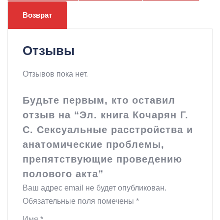
расстройства
Возврат
и
анатомические
Отзывы
проблемы,
препятствующие
Отзывов пока нет.
проведению
полового
Будьте первым, кто оставил
акта
отзыв на “Эл. книга Кочарян Г.
С. Сексуальные расстройства и
анатомические проблемы,
препятствующие проведению
полового акта”
Ваш адрес email не будет опубликован.
Обязательные поля помечены
*
Имя
*