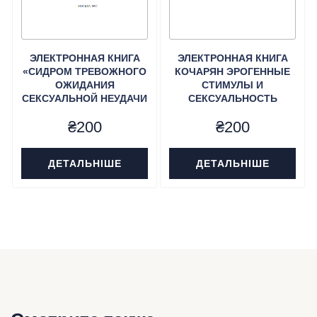
ЭЛЕКТРОННАЯ КНИГА
ЭЛЕКТРОННАЯ КНИГА
«СИДРОМ ТРЕВОЖНОГО
КОЧАРЯН ЭРОГЕННЫЕ
ОЖИДАНИЯ
СТИМУЛЫ И
СЕКСУАЛЬНОЙ НЕУДАЧИ
СЕКСУАЛЬНОСТЬ
У МУЖЧИН» КОЧАРЯН Г.
₴
200
₴
200
С.
ДЕТАЛЬНІШЕ
ДЕТАЛЬНІШЕ