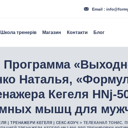
Email : info@form
Школа тренерів
Магазин
Контакти
Блог
. Программа «Выходн
ко Наталья, «Форму
енажера Кегеля HNj-5
имных мышц для муж
ЕЛЯ | ТРЕНАЖЕРИ КЕГЕЛЯ | СЕКС-КОУЧ
>
ТЕЛЕКАНАЛ ТОНИС. 