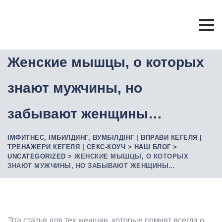
Skip
to
content
Женские мышцы, о которых
знают мужчины, но
забывают женщины…
ІМФИТНЕС, ІМБИЛДИНГ, ВУМБІЛДІНГ | ВПРАВИ КЕГЕЛЯ |
ТРЕНАЖЕРИ КЕГЕЛЯ | СЕКС-КОУЧ
>
НАШ БЛОГ
>
UNCATEGORIZED
>
ЖЕНСКИЕ МЫШЦЫ, О КОТОРЫХ
ЗНАЮТ МУЖЧИНЫ, НО ЗАБЫВАЮТ ЖЕНЩИНЫ…
Эта статья для тех женщин, которые помнят всегда о