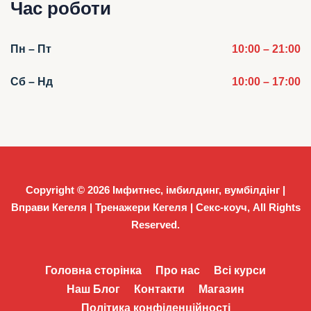
Час роботи
Пн – Пт
10:00 – 21:00
Сб – Нд
10:00 – 17:00
Copyright © 2026
Імфитнес, імбилдинг, вумбілдінг |
Вправи Кегеля | Тренажери Кегеля | Секс-коуч
, All Rights
Reserved.
Головна сторінка
Про нас
Всі курси
Наш Блог
Контакти
Магазин
Політика конфіденційності