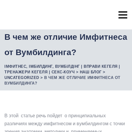
Skip
to
content
В чем же отличие Имфитнеса
от Вумбилдинга?
ІМФИТНЕС, ІМБИЛДИНГ, ВУМБІЛДІНГ | ВПРАВИ КЕГЕЛЯ |
ТРЕНАЖЕРИ КЕГЕЛЯ | СЕКС-КОУЧ
>
НАШ БЛОГ
>
UNCATEGORIZED
>
В ЧЕМ ЖЕ ОТЛИЧИЕ ИМФИТНЕСА ОТ
ВУМБИЛДИНГА?
В этой статье речь пойдет о принципиальных
различиях между имфитнесом и вумбилдингом с точки
зрения анатомии, методики и применяемых