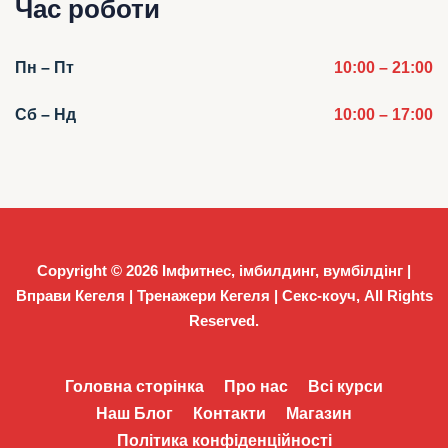
Час роботи
Пн – Пт
10:00 – 21:00
Сб – Нд
10:00 – 17:00
Copyright © 2026
Імфитнес, імбилдинг, вумбілдінг |
Вправи Кегеля | Тренажери Кегеля | Секс-коуч
, All Rights
Reserved.
Головна сторінка
Про нас
Всі курси
Наш Блог
Контакти
Магазин
Політика конфіденційності