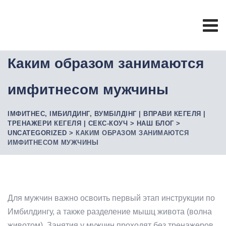
Skip
to
content
Каким образом занимаются
имфитнесом мужчины
ІМФИТНЕС, ІМБИЛДИНГ, ВУМБІЛДІНГ | ВПРАВИ КЕГЕЛЯ |
ТРЕНАЖЕРИ КЕГЕЛЯ | СЕКС-КОУЧ
>
НАШ БЛОГ
>
UNCATEGORIZED
>
КАКИМ ОБРАЗОМ ЗАНИМАЮТСЯ
ИМФИТНЕСОМ МУЖЧИНЫ
Для мужчин важно освоить первый этап инструкции по
Имбилдингу, а также разделение мышц живота (волна
животом). Занятия у мужчин проходят без тренажеров.