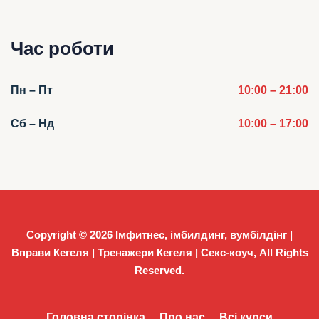
Час роботи
Пн – Пт
10:00 – 21:00
Сб – Нд
10:00 – 17:00
Copyright © 2026
Імфитнес, імбилдинг, вумбілдінг |
Вправи Кегеля | Тренажери Кегеля | Секс-коуч
, All Rights
Reserved.
Головна сторінка
Про нас
Всі курси