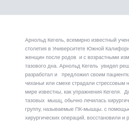
2.2021
Арнольд Кегель, всемирно известный уче
столетия в Университете Южной Калифор
женщин после родов и с возрастными из
тазового дна. Арнольд Кегель увидел ре
разработал и предложил своим пациентка
чиханьи или смехе страдали стрессовым 
мире известны, как упражнения Кегеля. 
тазовых мышц, обычно лечилась хирургич
группу, называемые ПК-мышцы. с помощь
хирургических операций, восстановили и 