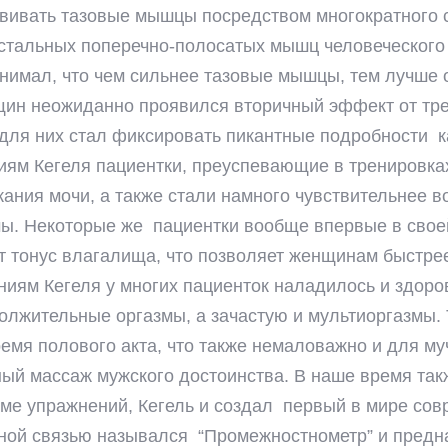
звивать тазовые мышцы посредством многократного
стальных поперечно-полосатых мышц человеческого т
онимал, что чем сильнее тазовые мышцы, тем лучше 
щин неожиданно проявился вторичный эффект от тре
 для них стал фиксировать пикантные подробности 
ям Кегеля пациентки, преуспевающие в тренировка
ания мочи, а также стали намного чувствительнее 
ы. Некоторые же пациентки вообще впервые в своей 
 тонус влагалища, что позволяет женщинам быстрее 
иям Кегеля у многих пациенток наладилось и здоро
должительные оргазмы, а зачастую и мультиоргазм
емя полового акта, что также немаловажно и для м
й массаж мужского достоинства. В наше время такж
оме упражнений, Кегель и создал первый в мире с
тной связью назывался “Промежностнометр” и предн