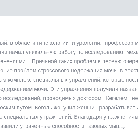
ный, в области гинекологии и урологии, профессор
нии начал уникальную работу по исследованию мех
менениями. Причиной таких проблем в первую очер
шение проблем стрессового недержания мочи в восс
м комплекс специальных упражнений, которые после
недержанием мочи. Эти упражнения получили назван
До исследований, проводимых доктором Кегелем, не
еским путем. Кегель же учил женщин разрабатывать
ю специальных упражнений. Благодаря упражнениям
развили утраченные способности тазовых мышц.