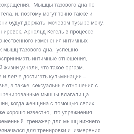
 сокращения. Мышцы тазового дна по
ела, и, поэтому могут точно также и
они будут держать мочевом пузыре мочу.
нировок. Арнольд Кегель в процессе
качественного изменения интимных
х мышц тазового дна, успешно
воспринимать интимные отношения,
жизни узнали, что такое оргазм.
и легче достигать кульминации –
вье, а также сексуальные отношения с
ы. Тренированные мышцы влагалища
учин, когда женщина с помощью своих
е хорошо известно, что упражнения
овременный тренажер для мышц нижнего
азначался для тренировки и измерения