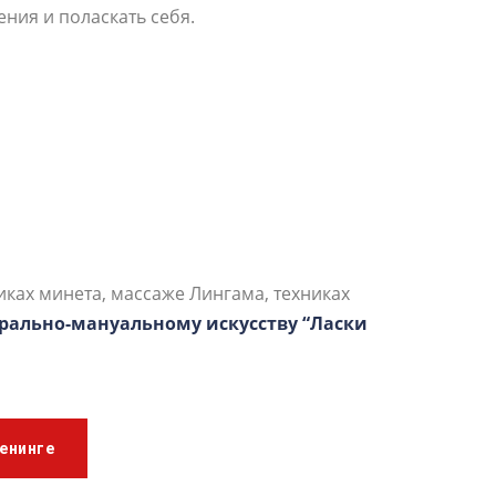
ния и поласкать себя.
иках минета, массаже Лингама, техниках
орально-мануальному искусству “Ласки
енинге