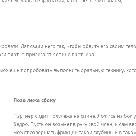
ких сексуальных фантазий, которые, как мы знаем,
ровати. Ляг сзади него так, чтобы обвить его своим тело
оги плотно прилегают к спине партнера.
ы можешь попробовать выполнить оральную технику, кото
Поза лежа сбоку
Партнер сидит полулежа на спине. Ложись на бок у
бедро. Пусть он возьмет в руку свой член, и сам вв
может совершать фрикции такой глубины и в таком 