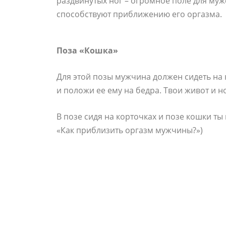
раздвинутых ног – огромное поле для мужс
способствуют приближению его оргазма.
Поза «Кошка»
Для этой позы мужчина должен сидеть на к
и положи ее ему на бедра. Твои живот и н
В позе сидя на корточках и позе кошки т
«Как приблизить оргазм мужчины?»)