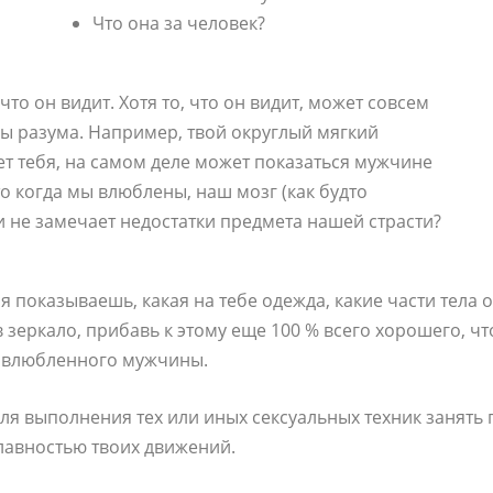
Что она за человек?
то он видит. Хотя то, что он видит, может совсем
ры разума. Например, твой округлый мягкий
ует тебя, на самом деле может показаться мужчине
о когда мы влюблены, наш мозг (как будто
 не замечает недостатки предмета нашей страсти?
бя показываешь, какая на тебе одежда, какие части тела 
в зеркало, прибавь к этому еще 100 % всего хорошего, чт
х влюбленного мужчины.
для выполнения тех или иных сексуальных техник занят
плавностью твоих движений.