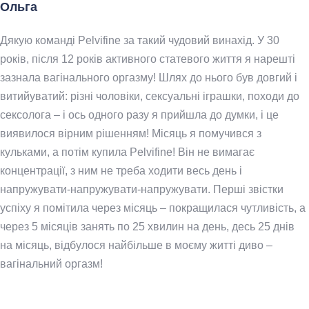
Ольга
Дякую команді Pelvifine за такий чудовий винахід. У 30
років, після 12 років активного статевого життя я нарешті
зазнала вагінального оргазму! Шлях до нього був довгий і
витийуватий: різні чоловіки, сексуальні іграшки, походи до
сексолога – і ось одного разу я прийшла до думки, і це
виявилося вірним рішенням! Місяць я помучився з
кульками, а потім купила Pelvifine! Він не вимагає
концентрації, з ним не треба ходити весь день і
напружувати-напружувати-напружувати. Перші звістки
успіху я помітила через місяць – покращилася чутливість, а
через 5 місяців занять по 25 хвилин на день, десь 25 днів
на місяць, відбулося найбільше в моєму житті диво –
вагінальний оргазм!