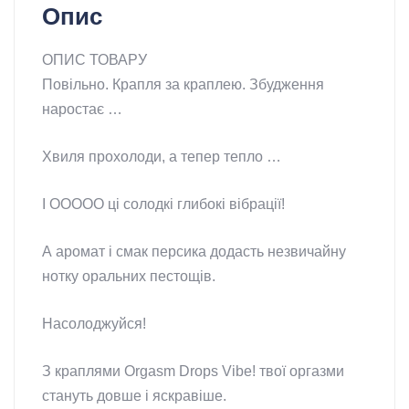
Опис
ОПИС ТОВАРУ
Повільно. Крапля за краплею. Збудження
наростає …
Хвиля прохолоди, а тепер тепло …
І ООООО ці солодкі глибокі вібрації!
А аромат і смак персика додасть незвичайну
нотку оральних пестощів.
Насолоджуйся!
З краплями Orgasm Drops Vibe! твої оргазми
стануть довше і яскравіше.