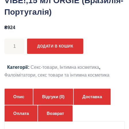
VIBE!,15 мл ORGIE (Бразилія-
Португалія)
₴
924
Кліторальні
ДОДАТИ В КОШИК
краплі
з
вібрацією
Категорії:
Секс-товари, Інтимна косметика
,
ORGASM
Фалоімітатори, секс товари та інтимна косметика
DROPS
VIBE!,15
мл
Опис
Відгуки (0)
Доставка
ORGIE
(Бразилія-
Оплата
Возврат
Португалія)
кількість