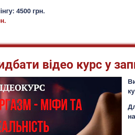
нгу: 4500 грн.
н.
идбати відео курс у зап
В
ку
Дл
на