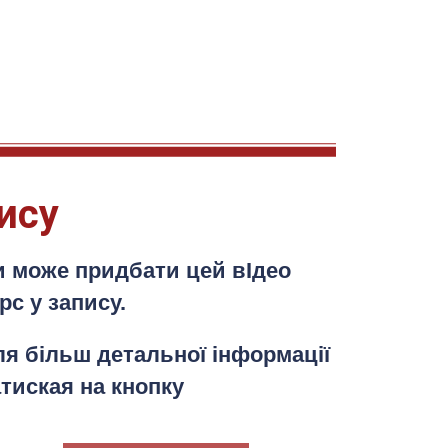
ису
и може придбати цей вІдео
рс у запису.
я більш детальної інформації
тиская на кнопку