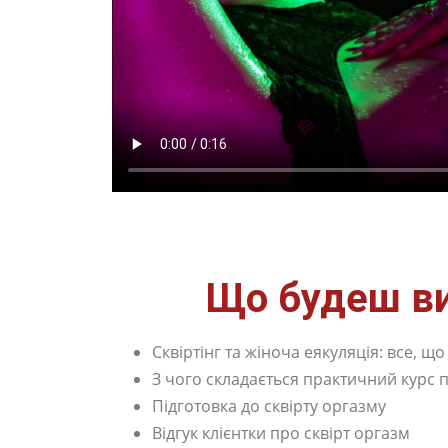
Що будеш ви
Сквіртінг та жіноча еякуляція: все, що
З чого складається практичний курс п
Підготовка до сквірту оргазму
Відгук клієнтки про сквірт оргазм