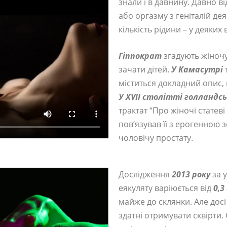
знали і в давнину. Давно в
або оргазму з геніталій де
кількість рідини – у деяки
Гіппократ
згадують жіночу
зачати дітей.
У Камасутрі
міститься докладний опис, 
У ХVII столітті голландс
трактат “Про жіночі статеві
пов’язував її з ерогенною 
чоловічу простату.
Дослідження
2013 року
за 
еякуляту варіюється від
0,3
майже до склянки. Але досі
здатні отримувати сквірти.