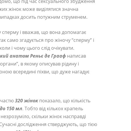
ідомо, що під час сексуального збудження
яких жінок може виділятися значна
х випадках досить потужним струменем.
 сперму і вважав, що вона допомагає
так само згадується про жіночу “сперму” і
коли і чому цього слід очікувати.
ький анатом Реньє де Грааф
написав
 органи”, в якому описував рідину і
зоною всередині піхви, що дуже нагадує
участю
320 жінок
показало, що кількість
 до 150 мл
. Тобто від кількох крапель
 незрозуміло, скільки жінок насправді
 Сучасні дослідження стверджують, що тією