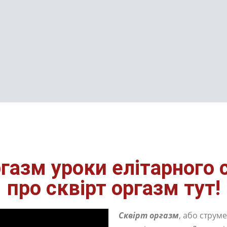
ргазм уроки елітарного 
про сквірт оргазм тут!
Сквірт оргазм
, або струм