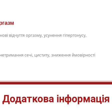
ргазм
нові відчуття оргазму, усунення гіпертонусу,
 нетримання сечі, циститу, зниження ймовірності
Додаткова інформація