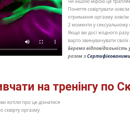
чи іншою мірою це трапляє
Поняття сквіртувати зовсім
отримання оргазму зовсім н
2 моменти у сексуальному с
Якщо ви досі жодного разу 
варто звинувачувати своїх 
Беремо відповідальність 
разом з
Сертифікованими
вчати на тренінгу по Ск
 ви хотіли про це дізнатися
о сквірту оргазму