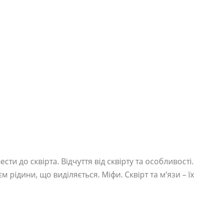
сти до сквірта. Відчуття від сквірту та особливості.
м рідини, що виділяється. Міфи. Сквірт та м’язи – їх