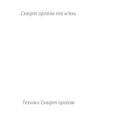
Сквірт оргазм та м'язи
Техніки Сквірт оргазм