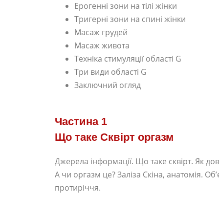
Ерогенні зони на тілі жінки
Тригерні зони на спині жінки
Масаж грудей
Масаж живота
Техніка стимуляції області G
Три види області G
Заключний огляд
Частина 1
Що таке Сквірт оргазм
Джерела інформації. Що таке сквірт. Як дове
А чи оргазм це? Заліза Скіна, анатомія. Об’є
протиріччя.