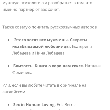
мужскую психологию и разобраться в том, что
именно партнер от вас хочет.
Также советую почитать русскоязычных авторов
Этого хотят все мужчины. Секреты
незабываемой любовницы.
Екатерина
Лебедева и Нина Лебедева
Близость. Книга о хорошем сексе.
Наталья
Фомичева
Или, если вы любите читать в оригинале на
английском
Sex in Human Loving.
Eric Berne