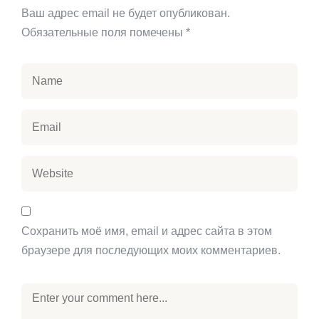
Ваш адрес email не будет опубликован.
Обязательные поля помечены
*
Сохранить моё имя, email и адрес сайта в этом
браузере для последующих моих комментариев.