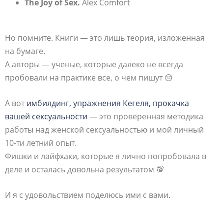
The Joy of Sex.
Alex Comfort
Но помните. Книги — это лишь теория, изложенная
на бумаге.
А авторы — ученые, которые далеко не всегда
пробовали на практике все, о чем пишут 😔
А вот
имбилдинг, упражнения Кегеля,
прокачка
вашей сексуальности
— это проверенная методика
работы над женской сексуальностью и мой личный
10-ти летний опыт.
Фишки и лайфхаки, которые я лично попробовала в
деле и осталась довольна результатом 💯
И я с удовольствием поделюсь ими с вами.