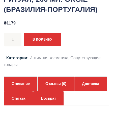
(БРАЗИЛИЯ-ПОРТУГАЛИЯ)
₴
1179
Количество
В КОРЗИНУ
товара
МАСЛО
ДЛЯ
Категории:
Интимная косметика
,
Сопутствующие
МАССАЖА
товары
TANTRIC
ЛЮБОВНЫЙ
РИТУАЛ,
Описание
Отзывы (0)
Доставка
200
МЛ.
Оплата
Возврат
ORGIE
(БРАЗИЛИЯ-