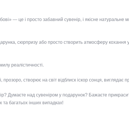
ві» — це і просто забавний сувенір, і якісне натуральне м
одарунка, сюрпризу або просто створить атмосферу кохання 
милу реалістичності.
 прозоро, створює на світ відблиск іскор сонця, виглядає п
чір? Думаєте над сувеніром у подарунок? Бажаєте прикраси
 та багатьох інших випадках!