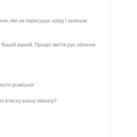
ило, яке не пересушує шкіру і залишає
у Вашій ванній. Процес миття рук, обличчя
росто розкішно!
ти власну ванну кімнату?