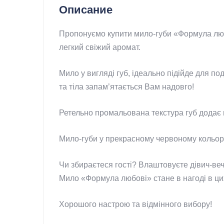
Описание
Пропонуємо купити мило-губи «Формула любо
легкий свіжий аромат.
Мило у вигляді губ, ідеально підійде для п
та тіла запам’ятається Вам надовго!
Ретельно промальована текстура губ додає 
Мило-губи у прекрасному червоному кольорі,
Чи збираєтеся гості? Влаштовуєте дівич-ве
Мило «Формула любові» стане в нагоді в цих
Хорошого настрою та відмінного вибору!