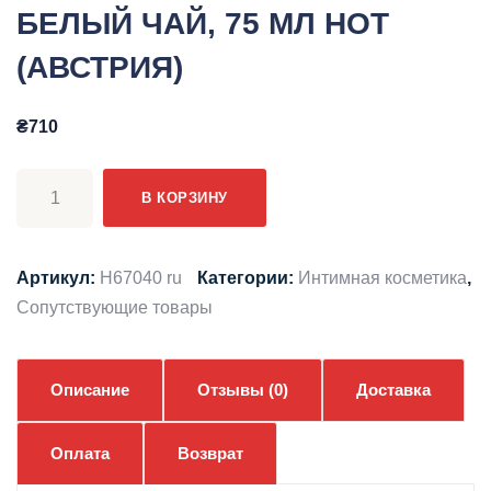
БЕЛЫЙ ЧАЙ, 75 МЛ HOT
(АВСТРИЯ)
₴
710
Количество
В КОРЗИНУ
товара
СЪЕДОБНЫЙ
ЛУБРИКАНТ
Артикул:
H67040 ru
Категории:
Интимная косметика
,
SHIATSU
Сопутствующие товары
LOVE
ПЕРСИК
И
Описание
Отзывы (0)
Доставка
БЕЛЫЙ
ЧАЙ,
Оплата
Возврат
75