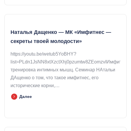
Наталья Дащенко — МК «Имфитнес —
секреты твоей молодости»
https://youtu.be/wetub5YoBHY?
list=PLdn1JsNN8xtXzctXhj0pzumtw8ZEomzvIИмфитнес-
тренировка интимных мышц. Семинар НАтальи
ДАщенко о том, что такое имфитнес, его
исторические корни,…
Далее