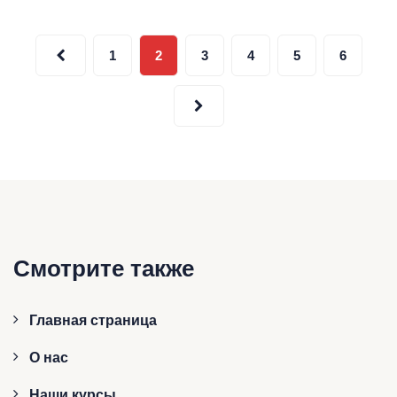
Пагинация
1
2
3
4
5
6
записей
Смотрите также
Главная страница
О нас
Наши курсы