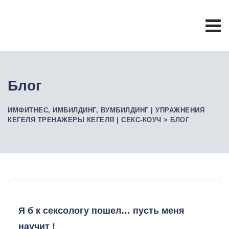
Skip
to
content
Блог
ИМФИТНЕС, ИМБИЛДИНГ, ВУМБИЛДИНГ | УПРАЖНЕНИЯ
КЕГЕЛЯ ТРЕНАЖЕРЫ КЕГЕЛЯ | СЕКС-КОУЧ
>
БЛОГ
Я б к сексологу пошел… пусть меня
научит !