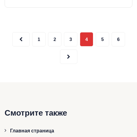
Пагинация
1
2
3
4
5
6
записей
Смотрите также
Главная страница