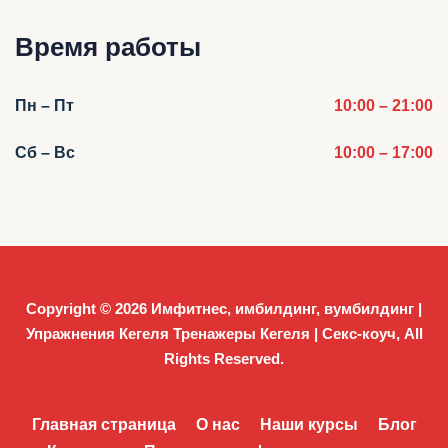
Время работы
Пн – Пт
10:00 – 21:00
Сб – Вс
10:00 – 17:00
Copyright © 2026
Имфитнес, имбилдинг, вумбилдинг |
Упражнения Кегеля Тренажеры Кегеля | Секс-коуч
, All
Rights Reserved.
Главная страница
О нас
Наши курсы
Блог