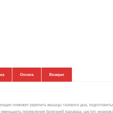
ка
Оплата
Возврат
енщин поможет укрепить мышцы тазового дна, подготовиться
 уменьшить проявления болезней (кандида, цистит, недержан