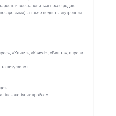
тарость и восстановиться после родов:
 кесаревыми), а также поднять внутренние
прес», «Хвиля», «Качелі», «Башта», вправи
 та низу живот
йце»
а гінекологічних проблем