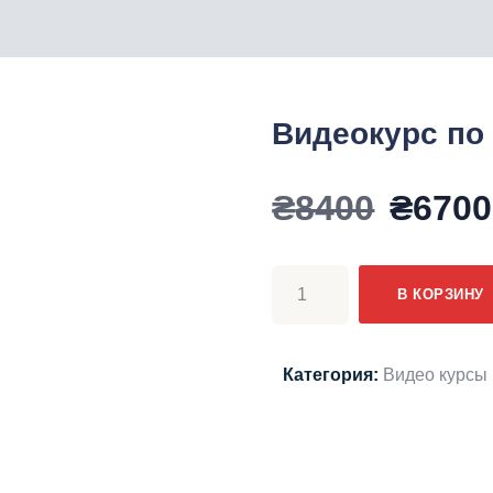
Видеокурс по
Перв
₴
8400
₴
6700
цена
Количество
В КОРЗИНУ
товара
соста
Видеокурс
по
Категория:
Видео курсы 
₴8400
имбилдингу,
Имфитнесу