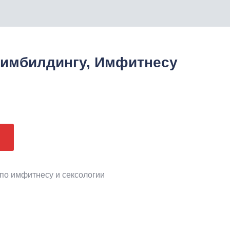
 имбилдингу, Имфитнесу
оначальная
Текущая
цена:
вляла
₴6700.
по имфитнесу и сексологии
.