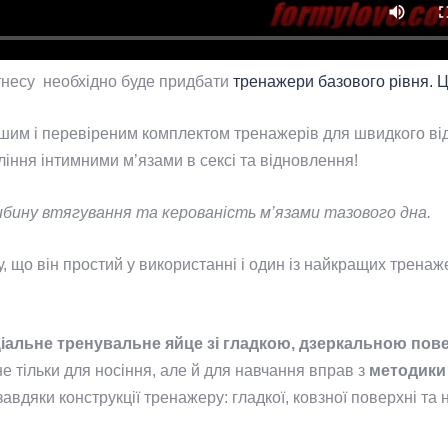
тнесу необхідно буде придбати
тренажери базового рівня. Ц
им і перевіреним комплектом тренажерів для швидкого від
ління інтимними м’язами в сексі та відновлення!
ибину втягування та керованість м’язами тазового дна.
 що він простий у використанні і один із найкращих тренаж
льне тренувальне яйце зі гладкою, дзеркальною пове
не тільки для носіння, але й для навчання вправ з
методики 
завдяки конструкції тренажеру: гладкої, ковзної поверхні т