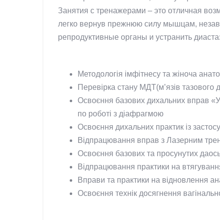
Занятия с тренажерами – это отличная возм
легко вернув прежнюю силу мышцам, незави
репродуктивные органы и устранить диаста
Методологія імфітнесу та жіноча анат
Перевірка стану МДТ(м’язів тазового 
Освоєння базових дихальних вправ «Уд
по роботі з діафрагмою
Освоєння дихальних практик із застосу
Відпрацювання вправ з Лазерним тр
Освоєння базових та просунутих даось
Відпрацювання практики на втягування
Вправи та практики на відновлення ан
Освоєння технік досягнення вагінально