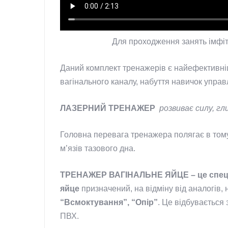
Для проходження занять імфі
Даний комплект тренажерів є найефективніш
вагінального каналу, набуття навичок управ
ЛАЗЕРНИЙ ТРЕНАЖЕР
розвиває силу, гл
Головна перевага тренажера полягає в тому,
м’язів тазового дна.
ТРЕНАЖЕР ВАГІНАЛЬНЕ ЯЙЦЕ – це спеціа
яйце
призначений, на відміну від аналогів, 
“Всмоктування”, “Опір”
. Це відбувається 
ПВХ.