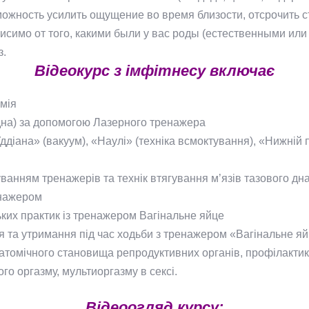
ожность усилить ощущение во время близости, отсрочить с
симо от того, какими были у вас роды (естественными или
з.
Відеокурс з імфітнесу включає
омія
дна) за допомогою Лазерного тренажера
діана» (вакуум), «Наулі» (техніка всмоктування), «Нижній 
ванням тренажерів та технік втягування м’язів тазового дна
енажером
ких практик із тренажером Вагінальне яйце
 та утримання під час ходьби з тренажером «Вагінальне я
атомічного становища репродуктивних органів, профілактик
го оргазму, мультиоргазму в сексі.
Відеоогляд курсу: