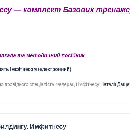
несу — комплект Базових тренаже
 шкала та методичний посібник
нять Імфітнесом (електронний)
до провідного спеціаліста Федерації Імфітнесу
Наталії Даще
билдингу, Имфитнесу