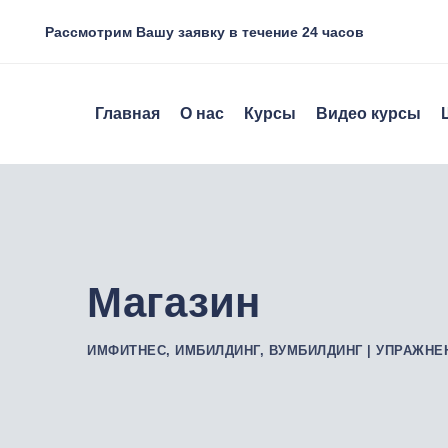
Skip
Рассмотрим Вашу заявку в течение 24 часов
to
content
Главная
О нас
Курсы
Видео курсы
Магазин
ИМФИТНЕС, ИМБИЛДИНГ, ВУМБИЛДИНГ | УПРАЖНЕ