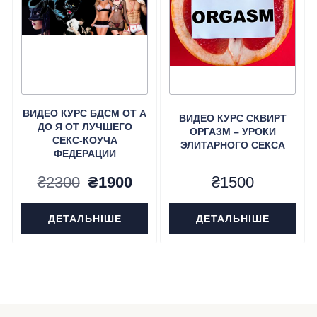
ВИДЕО КУРС БДСМ ОТ А
ВИДЕО КУРС СКВИРТ
ДО Я ОТ ЛУЧШЕГО
ОРГАЗМ – УРОКИ
СЕКС-КОУЧА
ЭЛИТАРНОГО СЕКСА
ФЕДЕРАЦИИ
Первоначальная
Текущая
₴
2300
₴
1900
₴
1500
цена
цена:
ДЕТАЛЬНІШЕ
ДЕТАЛЬНІШЕ
составляла
₴1900.
₴2300.