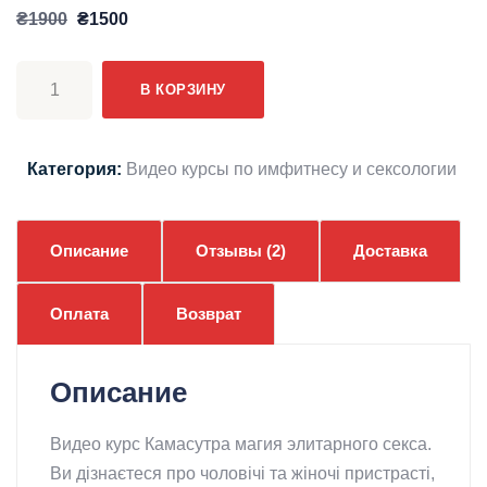
Первоначальная
Текущая
₴
1900
₴
1500
цена
цена:
Количество
составляла
₴1500.
В КОРЗИНУ
товара
₴1900.
Видео
курс
Категория:
Видео курсы по имфитнесу и сексологии
Камасутра
магия
элитарного
Описание
Отзывы (2)
Доставка
секса
Оплата
Возврат
Описание
Видео курс Камасутра магия элитарного секса.
Ви дізнаєтеся про чоловічі та жіночі пристрасті,