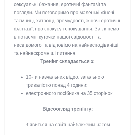
сексуальні бажання, еротичні фантазії та
погляди. Ми поговоримо про маленькі жіночі
таємниці, хитрощі, премудрості, жіночі еротичні
фантазії, про спокусу і спокушання. Заглянемо
в потаємні куточки нашої свідомості та
несвідомого та відповімо на найнесподіваніші
та найнескромніші питання.
Тренінг складається з:
10-ти
навчальних відео, загальною
тривалістю понад 4 години;
електронного посібника на 35 сторінок.
Відеоогляд тренінгу:
З’явиться на сайті найближчим часом