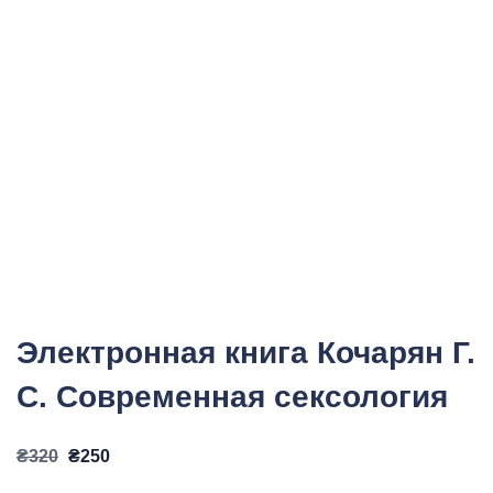
Электронная книга Кочарян Г.
С. Современная сексология
Первоначальная
Текущая
₴
320
₴
250
цена
цена: