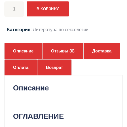
Количество
составляла
₴250.
В КОРЗИНУ
товара
₴320.
Электронная
книга
Категория:
Литература по сексологии
Кочарян
Г.
С.
Описание
Отзывы (0)
Доставка
Современная
сексология
Оплата
Возврат
Описание
Кочарян
ОГЛАВЛЕНИЕ