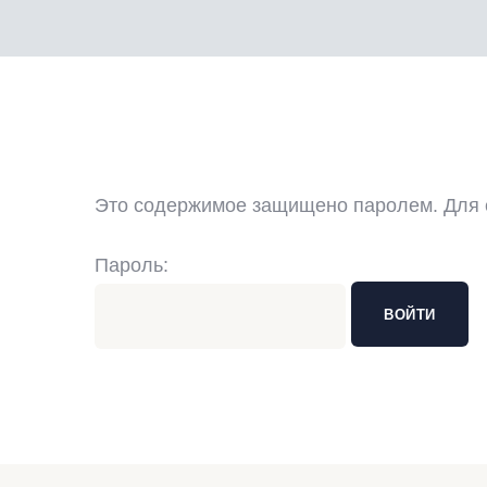
3.2022
Это содержимое защищено паролем. Для е
Пароль: