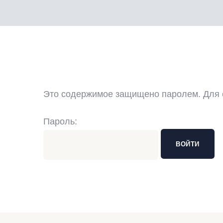
7.2021
Это содержимое защищено паролем. Для е
Пароль: