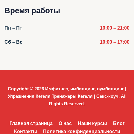
Время работы
Пн – Пт
10:00 – 21:00
Сб – Вс
10:00 – 17:00
Copyright © 2026
Имфитнес, имбилдинг, вумбилдинг |
Упражнения Кегеля Тренажеры Кегеля | Секс-коуч
, All
Rights Reserved.
Главная страница
О нас
Наши курсы
Блог
Контакты
Политика конфиденциальности