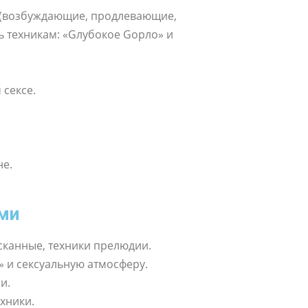
м (возбуждающие, продлевающие,
сь техникам: «Gлубокое Gорло» и
 сексе.
не.
ми
сканные, техники прелюдии.
» и сексуальную атмосферу.
и.
хники.