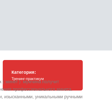
Категория:
Тренинг-практикум
 ( минет ) мужчина получит
нения профессионального минета.
и, изысканными, уникальными ручными