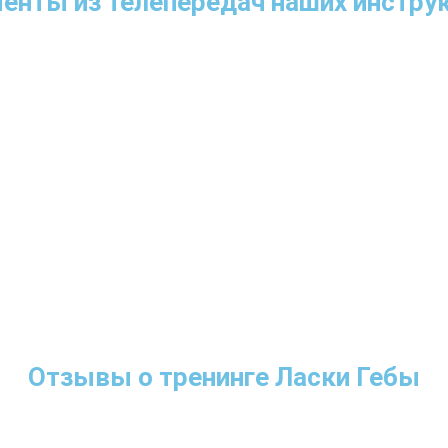
енты из телепередач наших инстру
Отзывы о тренинге Ласки Гебы