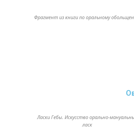
Фрагмент из книги по оральному обольще
О
Ласки Гебы. Искусство орально-мануальн
ласк