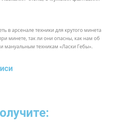
ь в арсенале техники для крутого минета
при минете, так ли они опасны, как нам об
 и мануальным техникам «Ласки Гебы».
писи
олучите: